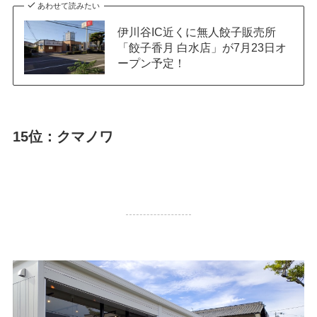
あわせて読みたい
伊川谷IC近くに無人餃子販売所
「餃子香月 白水店」が7月23日オ
ープン予定！
15位：クマノワ
19,030
PV