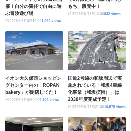
催！自分の責任で自由に遊
もち」販売中！
ぶ冒険遊び場
2026年8月8日
12:00
832 views
2026年8月8日
15:00
1,060 views
イオン大久保西ショッピン
国道2号線の和坂周辺で実
グセンター内の「ROPAN
施されている「和坂4車線
bakery」が閉店してた！
化事業（和坂拡幅）」は
2030年度完成予定！
2026年8月8日
9:00
6,106 views
2026年8月7日
21:00
10,575 views