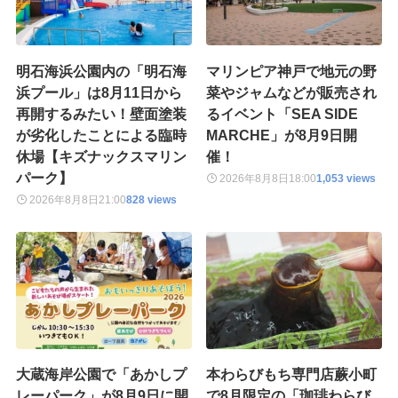
明石海浜公園内の「明石海
マリンピア神戸で地元の野
浜プール」は8月11日から
菜やジャムなどが販売され
再開するみたい！壁面塗装
るイベント「SEA SIDE
が劣化したことによる臨時
MARCHE」が8月9日開
休場【キズナックスマリン
催！
パーク】
2026年8月8日
18:00
1,053 views
2026年8月8日
21:00
828 views
大蔵海岸公園で「あかしプ
本わらびもち専門店蕨小町
レーパーク」が8月9日に開
で8月限定の「珈琲わらび