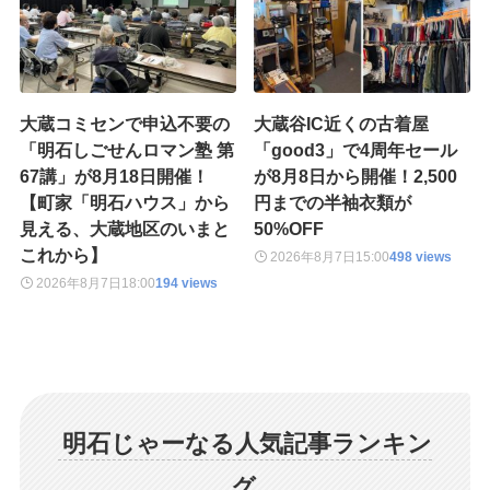
大蔵コミセンで申込不要の
大蔵谷IC近くの古着屋
「明石しごせんロマン塾 第
「good3」で4周年セール
67講」が8月18日開催！
が8月8日から開催！2,500
【町家「明石ハウス」から
円までの半袖衣類が
見える、大蔵地区のいまと
50%OFF
これから】
2026年8月7日
15:00
498 views
2026年8月7日
18:00
194 views
明石じゃーなる人気記事ランキン
グ