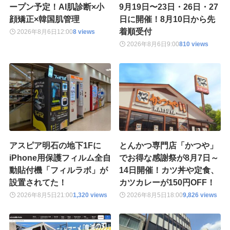
ープン予定！AI肌診断×小
9月19日〜23日・26日・27
顔矯正×韓国肌管理
日に開催！8月10日から先
着順受付
2026年8月6日
12:00
8 views
2026年8月6日
9:00
810 views
アスピア明石の地下1Fに
とんかつ専門店「かつや」
iPhone用保護フィルム全自
でお得な感謝祭が8月7日～
動貼付機「フィルラボ」が
14日開催！カツ丼や定食、
設置されてた！
カツカレーが150円OFF！
2026年8月5日
21:00
1,320 views
2026年8月5日
18:00
9,826 views