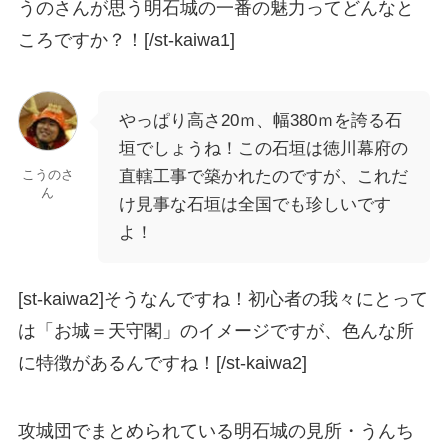
うのさんが思う明石城の一番の魅力ってどんなと
ころですか？！[/st-kaiwa1]
やっぱり高さ20ｍ、幅380ｍを誇る石
垣でしょうね！この石垣は徳川幕府の
直轄工事で築かれたのですが、これだ
こうのさ
ん
け見事
な石垣は全国でも珍しいです
よ！
[st-kaiwa2]そうなんですね！初心者の我々にとって
は「お城＝天守閣」のイメージですが、色んな所
に特徴があるんですね！[/st-kaiwa2]
攻城団でまとめられている明石城の見所・うんち