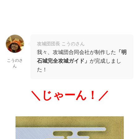
攻城団団長 こうのさん
我々、攻城団合同会社が制作した
「明
石城完全攻城ガイド」
が完成しまし
こうのさ
ん
た！
＼じゃーん！／