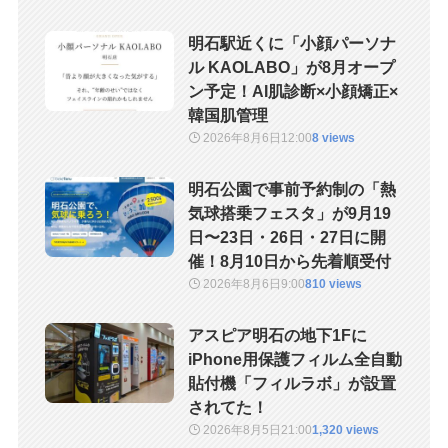
明石駅近くに「小顔パーソナ
ル KAOLABO」が8月オープ
ン予定！AI肌診断×小顔矯正×
韓国肌管理
2026年8月6日
12:00
8 views
明石公園で事前予約制の「熱
気球搭乗フェスタ」が9月19
日〜23日・26日・27日に開
催！8月10日から先着順受付
2026年8月6日
9:00
810 views
アスピア明石の地下1Fに
iPhone用保護フィルム全自動
貼付機「フィルラボ」が設置
されてた！
2026年8月5日
21:00
1,320 views