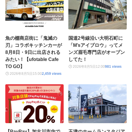
魚の棚商店街に「鬼滅の
国道2号線沿い大明石町に
刃」コラボキッチンカーが
「M’sアイブロウ」ってメ
8月8日・9日に出店される
ンズ眉毛専門店がオープン
みたい！【ufotable Cafe
してた！
TO GO】
2026年8月5日
12:00
981 views
2026年8月5日
15:00
2,459 views
【PayPay】加古川市内で
玉津のホームランスタジア