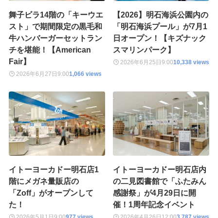
舞子ビラ14階の「キーウエ
【2026】明石海浜公園内の
スト」で期間限定の黒毛和
「明石海浜プール」が7月1
牛ハンバーガーセットラン
日オープン！【キズナック
チを堪能！【American
スマリンパーク】
Fair】
2026年6月25日
9:00
10,338 views
2026年6月27日
9:00
1,066 views
イトーヨーカドー明石店1
イトーヨーカドー明石店内
階にメガネ量販店の
の二見図書館で「ふたみん
「Zoff」がオープンして
感謝祭」が4月29日に開
た！
催！1周年記念イベント
2026年5月1日
9:00
977 views
2026年4月26日
12:00
3,787 views