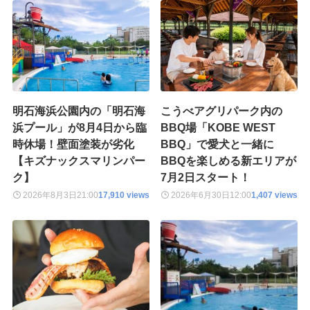
明石海浜公園内の「明石海
こうべアグリパーク内の
浜プール」が8月4日から臨
BBQ場「KOBE WEST
時休場！壁面塗装が劣化
BBQ」で愛犬と一緒に
【キズナックスマリンパー
BBQを楽しめる新エリアが
ク】
7月2日スタート！
2026年8月3日
21:00
17,910 views
2026年6月30日
12:00
1,407 views