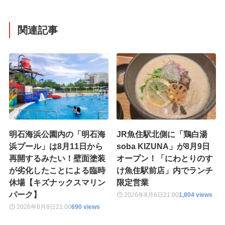
関連記事
明石海浜公園内の「明石海
JR魚住駅北側に「鶏白湯
浜プール」は8月11日から
soba KIZUNA」が8月9日
再開するみたい！壁面塗装
オープン！「にわとりのす
が劣化したことによる臨時
け魚住駅前店」内でランチ
休場【キズナックスマリン
限定営業
パーク】
2026年8月6日
21:00
1,804 views
2026年8月8日
21:00
690 views