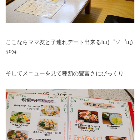
ここならママ友と子連れデート出来る!щ(゜▽゜щ)
ｳｷｳｷ
そしてメニューを見て種類の豊富さにびっくり