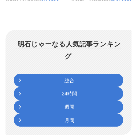
明石じゃーなる人気記事ランキン
グ
総合
24時間
週間
月間