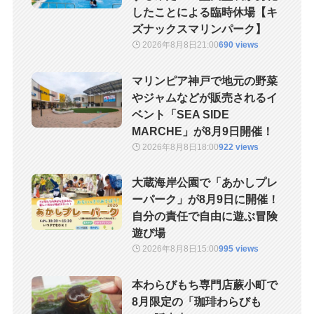
したことによる臨時休場【キ
ズナックスマリンパーク】
2026年8月8日
21:00
690 views
マリンピア神戸で地元の野菜
やジャムなどが販売されるイ
ベント「SEA SIDE
MARCHE」が8月9日開催！
2026年8月8日
18:00
922 views
大蔵海岸公園で「あかしプレ
ーパーク」が8月9日に開催！
自分の責任で自由に遊ぶ冒険
遊び場
2026年8月8日
15:00
995 views
本わらびもち専門店蕨小町で
8月限定の「珈琲わらびも