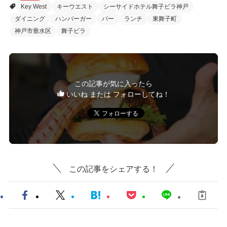
Key West
キーウエスト
シーサイドホテル舞子ビラ神戸
ダイニング
ハンバーガー
バー
ランチ
東舞子町
神戸市垂水区
舞子ビラ
この記事が気に入ったら
いいね または フォローしてね！
この記事をシェアする！