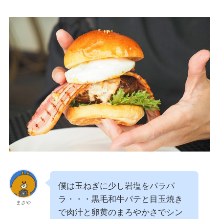
僕は玉ねぎに少し岩塩をパラパ
ラ・・・黒毛和牛パテと目玉焼き
まさや
で肉汁と卵黄のまろやかさでシン