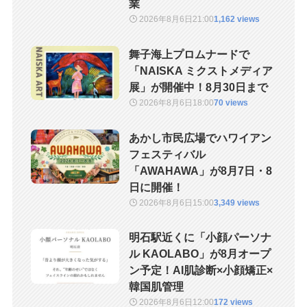
業
2026年8月6日
21:00
1,162 views
舞子海上プロムナードで
「NAISKA ミクストメディア
展」が開催中！8月30日まで
2026年8月6日
18:00
70 views
あかし市民広場でハワイアン
フェスティバル
「AWAHAWA」が8月7日・8
日に開催！
2026年8月6日
15:00
3,349 views
明石駅近くに「小顔パーソナ
ル KAOLABO」が8月オープ
ン予定！AI肌診断×小顔矯正×
韓国肌管理
2026年8月6日
12:00
172 views