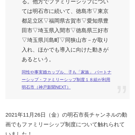
る。他方でファミリーシップについ
ては明石市に続いて、徳島市▽東京
都足立区▽福岡県古賀市▽愛知県豊
田市▽埼玉県入間市▽徳島県三好市
▽埼玉県川島町▽同狭山市－が取り
入れ、ほかでも導入に向けた動きが
あるという。
同性や事実婚カップル、子も「家族」 パートナ
ーシップ・ファミリーシップ制度１８組が利用
明石市（神戸新聞NEXT）
2021年11月26日（金）の明石市長チャンネルの動
画でもファミリーシップ制度について触れられて
いました！