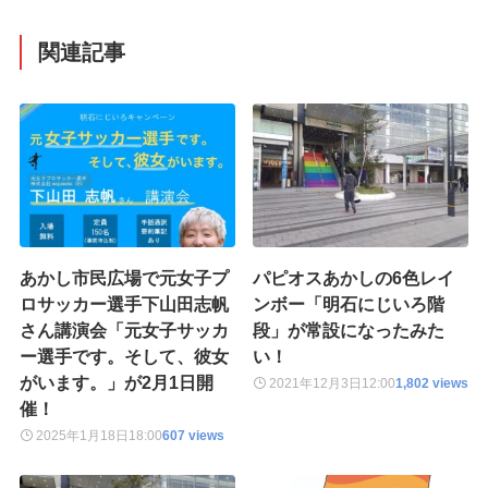
関連記事
あかし市民広場で元女子プ
パピオスあかしの6色レイ
ロサッカー選手下山田志帆
ンボー「明石にじいろ階
さん講演会「元女子サッカ
段」が常設になったみた
ー選手です。そして、彼女
い！
がいます。」が2月1日開
2021年12月3日
12:00
1,802 views
催！
2025年1月18日
18:00
607 views