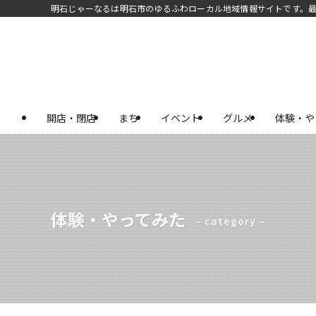
明石じゃーなるは明石市のゆるふわローカル地域情報サイトです。
開店・閉店
まち
イベント
グルメ
体験・や
体験・やってみた
– category –