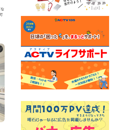
だな
町
た