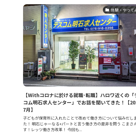
体験・やって
【Withコロナに於ける就職･転職】ハロワ近くの「
コム明石求人センター」でお話を聞いてきた！【20
7月】
子どもが保育所に入れたことで改めて働き方について悩みだし
た！ 明石じゃーなる+パートと言う働き方の是非を問う こまさん
す！レッツ働き方改革！ 今回も...