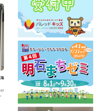
た
で海
いけ
ん