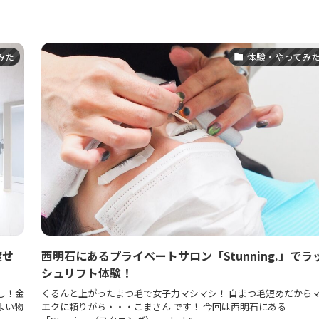
みた
体験・やってみ
渡せ
西明石にあるプライベートサロン「Stunning.」でラ
シュリフト体験！
し！金
くるんと上がったまつ毛で女子力マシマシ！ 自まつ毛短めだから
よい物
エクに頼りがち・・・こまさん です！ 今回は西明石にある