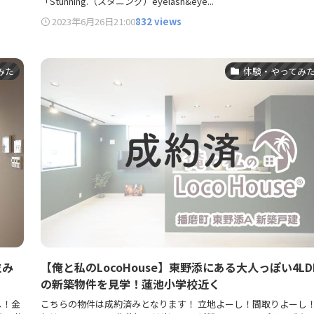
「Stunning.（スタニング）eyelash&eye...
2023年6月26日
21:00
832 views
みた
体験・やってみ
並み
【俺と私のLocoHouse】東野添にある大人っぽい4LD
の新築物件を見学！蓮池小学校近く
し！金
こちらの物件は成約済みとなります！ 立地よーし！間取りよーし