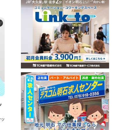
た
ッ
マツ