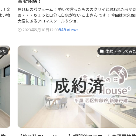
香を体験！
し！金
届け私のパフューム！ 勢いで言ったもののクサイと思われたらや
よい物
ぁ・・・ちょっと自分に自信がない こまさん です！ 今回は大久保
大窪にあるアロマスクール＆ショ...
2023年5月18日
12:00
949 views
みた
体験・やってみ