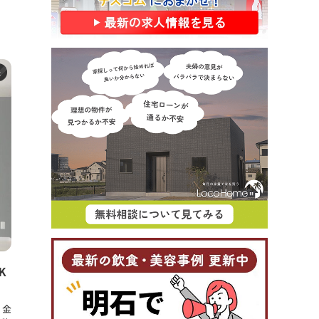
た
K
！金