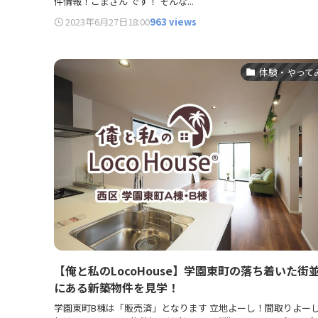
件情報！こまさん です！ そんな...
2023年6月27日
18:00
963 views
体験・やって
【俺と私のLocoHouse】学園東町の落ち着いた街
にある新築物件を見学！
学園東町B棟は「販売済」となります 立地よーし！間取りよー