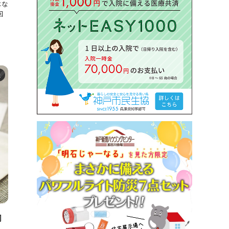
はな
回
た
調