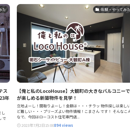
みた
体験・やってみ
テス
【俺と私のLocoHouse】大観町の大きなバルコニー
23年
が楽しめる新築物件を見学！
立地よーし！間取りよーし！金額は・・・チラッ 物件探しは楽し
ど難しい・・・プリーズよい物件情報！こまさん です！ そんなこ
まし
なで、今回はローコスト住宅専門店...
 で
2023年7月2日
15:00
894 views