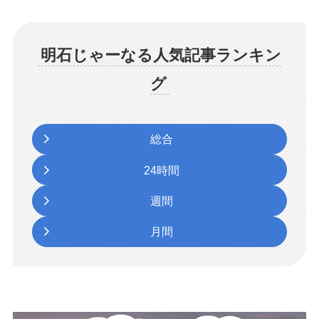
明石じゃーなる人気記事ランキン
グ
総合
24時間
週間
月間