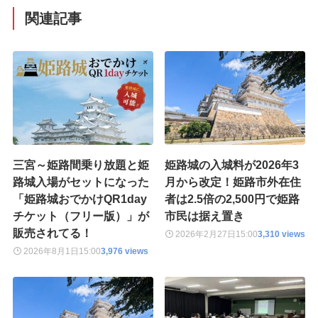
関連記事
三宮～姫路間乗り放題と姫
姫路城の入城料が2026年3
路城入場がセットになった
月から改定！姫路市外在住
「姫路城おでかけQR1day
者は2.5倍の2,500円で姫路
チケット（フリー版）」が
市民は据え置き
販売されてる！
2026年2月27日
15:00
3,310 views
2026年8月1日
15:00
3,976 views