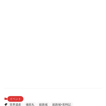
イベント
世界遺産
備前丸
姫路城
姫路城×彩時記