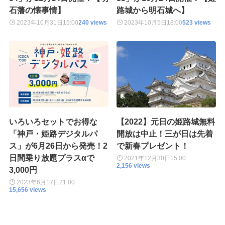
石藩の懐事情】
路城から明石城へ】
2023年10月31日
15:00
240 views
2023年10月5日
18:00
523 views
いろいろセットでお得な
【2022】元日の姫路城無料
「神戸・姫路デジタルパ
開放は中止！三が日は先着
ス」が6月26日から発売！2
で新春プレゼント！
日間乗り放題プラスαで
2021年12月30日
15:00
2,156 views
3,000円
2023年6月17日
21:00
15,656 views