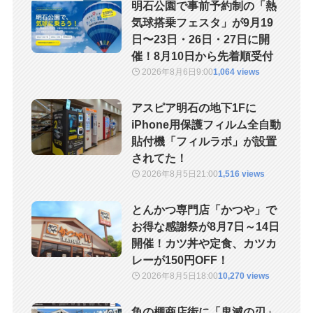
明石公園で事前予約制の「熱
気球搭乗フェスタ」が9月19
日〜23日・26日・27日に開
催！8月10日から先着順受付
2026年8月6日
9:00
1,064 views
アスピア明石の地下1Fに
iPhone用保護フィルム全自動
貼付機「フィルラボ」が設置
されてた！
2026年8月5日
21:00
1,516 views
とんかつ専門店「かつや」で
お得な感謝祭が8月7日～14日
開催！カツ丼や定食、カツカ
レーが150円OFF！
2026年8月5日
18:00
10,270 views
魚の棚商店街に「鬼滅の刃」