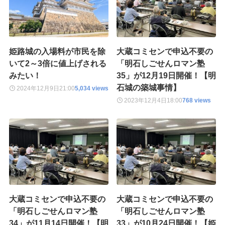
姫路城の入場料が市民を除
大蔵コミセンで申込不要の
いて2～3倍に値上げされる
「明石しごせんロマン塾
みたい！
35」が12月19日開催！【明
石城の築城事情】
2024年12月9日
21:00
5,034 views
2023年12月4日
18:00
768 views
大蔵コミセンで申込不要の
大蔵コミセンで申込不要の
「明石しごせんロマン塾
「明石しごせんロマン塾
34」が11月14日開催！【明
33」が10月24日開催！【姫