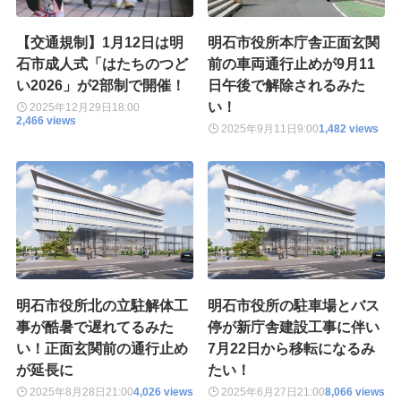
【交通規制】1月12日は明
明石市役所本庁舎正面玄関
石市成人式「はたちのつど
前の車両通行止めが9月11
い2026」が2部制で開催！
日午後で解除されるみた
い！
2025年12月29日
18:00
2,466 views
2025年9月11日
9:00
1,482 views
明石市役所北の立駐解体工
明石市役所の駐車場とバス
事が酷暑で遅れてるみた
停が新庁舎建設工事に伴い
い！正面玄関前の通行止め
7月22日から移転になるみ
が延長に
たい！
2025年8月28日
21:00
4,026 views
2025年6月27日
21:00
8,066 views