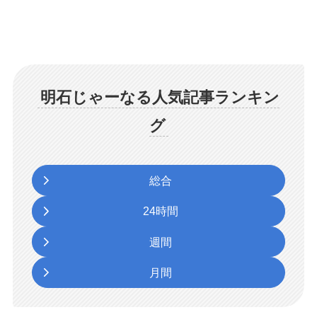
明石じゃーなる人気記事ランキン
グ
総合
24時間
週間
月間