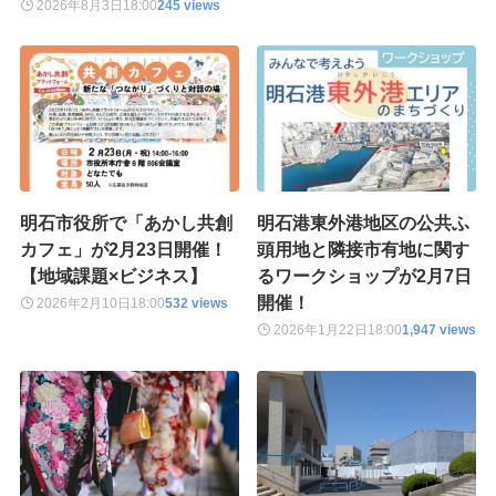
2026年8月3日
18:00
245 views
明石市役所で「あかし共創
明石港東外港地区の公共ふ
カフェ」が2月23日開催！
頭用地と隣接市有地に関す
【地域課題×ビジネス】
るワークショップが2月7日
開催！
2026年2月10日
18:00
532 views
2026年1月22日
18:00
1,947 views