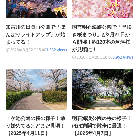
加古川の日岡山公園で「ぼ
国営明石海峡公園で「早咲
んぼりライトアップ」が始
き桜まつり」が2月21日か
まってる！
ら開催！約120本の河津桜
が見頃に！
2026年3月22日
15:00
9,382 views
2026年2月20日
18:00
5,952 views
上ケ池公園の桜の様子！散
明石海浜公園の桜の様子！
り始めてるけどまだ見頃！
ほぼ満開で散歩に最適！
【2025年4月11日】
【2025年4月7日】