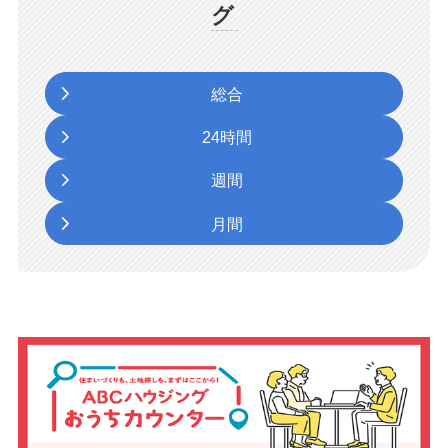
グ
総合
24時間
週間
月間