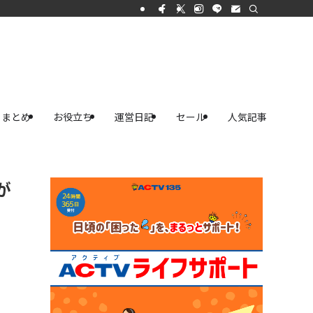
まとめ
お役立ち
運営日記
セール
人気記事
が