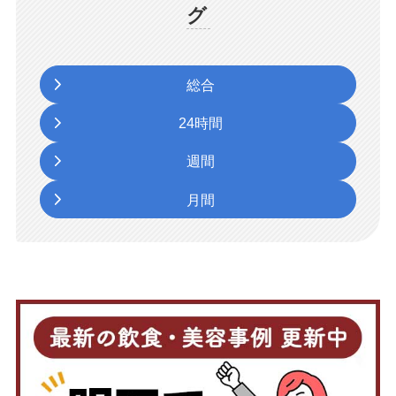
グ
総合
24時間
週間
月間