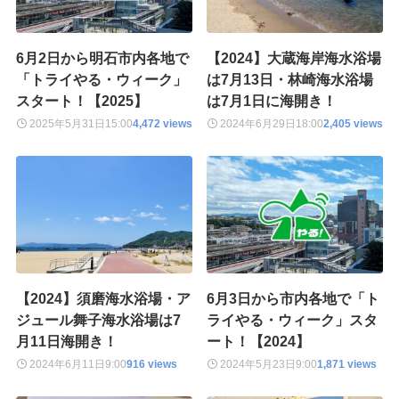
6月2日から明石市内各地で
【2024】大蔵海岸海水浴場
「トライやる・ウィーク」
は7月13日・林崎海水浴場
スタート！【2025】
は7月1日に海開き！
2025年5月31日
15:00
4,472 views
2024年6月29日
18:00
2,405 views
【2024】須磨海水浴場・ア
6月3日から市内各地で「ト
ジュール舞子海水浴場は7
ライやる・ウィーク」スタ
月11日海開き！
ート！【2024】
2024年6月11日
9:00
916 views
2024年5月23日
9:00
1,871 views