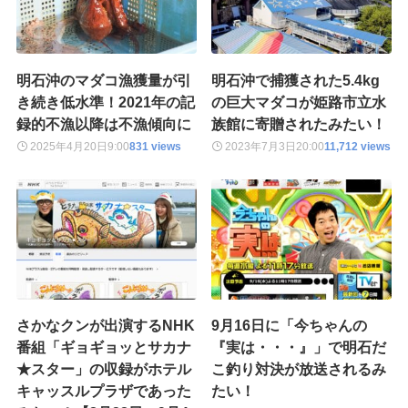
明石沖のマダコ漁獲量が引
明石沖で捕獲された5.4kg
き続き低水準！2021年の記
の巨大マダコが姫路市立水
録的不漁以降は不漁傾向に
族館に寄贈されたみたい！
2025年4月20日
9:00
831 views
2023年7月3日
20:00
11,712 views
さかなクンが出演するNHK
9月16日に「今ちゃんの
番組「ギョギョッとサカナ
『実は・・・』」で明石だ
★スター」の収録がホテル
こ釣り対決が放送されるみ
キャッスルプラザであった
たい！