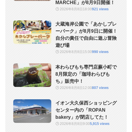
MARCHE」が8月9日開催！
2026年8月8日
18:00
921 views
大蔵海岸公園で「あかしプレ
ーパーク」が8月9日に開催！
自分の責任で自由に遊ぶ冒険
遊び場
2026年8月8日
15:00
990 views
本わらびもち専門店蕨小町で
8月限定の「珈琲わらびも
ち」販売中！
2026年8月8日
12:00
807 views
イオン大久保西ショッピング
センター内の「ROPAN
bakery」が閉店してた！
2026年8月8日
9:00
5,915 views