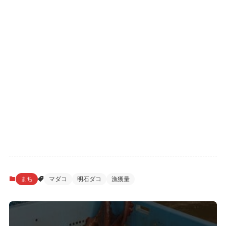
まち
マダコ
明石ダコ
漁獲量