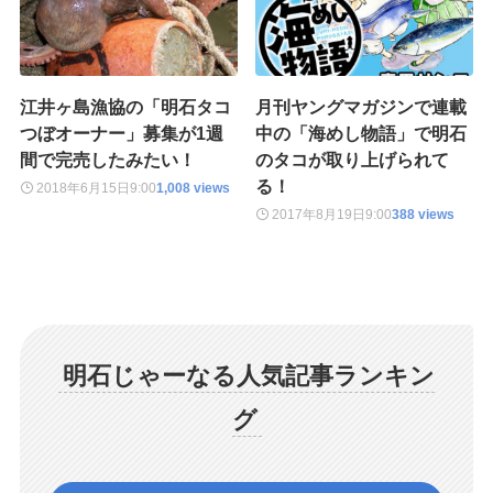
江井ヶ島漁協の「明石タコ
月刊ヤングマガジンで連載
つぼオーナー」募集が1週
中の「海めし物語」で明石
間で完売したみたい！
のタコが取り上げられて
る！
2018年6月15日
9:00
1,008 views
2017年8月19日
9:00
388 views
明石じゃーなる人気記事ランキン
グ