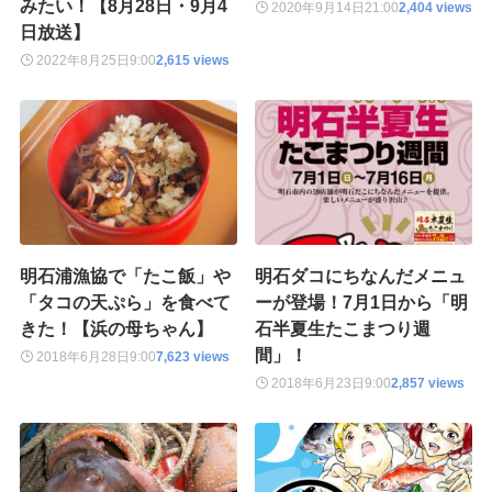
みたい！【8月28日・9月4
2020年9月14日
21:00
2,404 views
日放送】
2022年8月25日
9:00
2,615 views
明石浦漁協で「たこ飯」や
明石ダコにちなんだメニュ
「タコの天ぷら」を食べて
ーが登場！7月1日から「明
きた！【浜の母ちゃん】
石半夏生たこまつり週
間」！
2018年6月28日
9:00
7,623 views
2018年6月23日
9:00
2,857 views