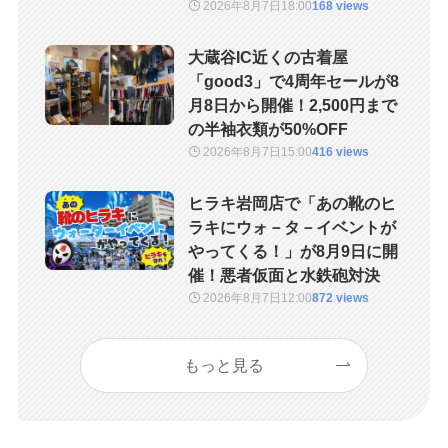
2026年8月7日
18:00
168 views
大蔵谷IC近くの古着屋
「good3」で4周年セールが8
月8日から開催！2,500円まで
の半袖衣類が50%OFF
2026年8月7日
15:00
416 views
ヒラキ岩岡店で「あの靴のヒ
ラキにウォ－タ－イベントが
やってくる！」が8月9日に開
催！悪者仮面と水鉄砲対決
2026年8月7日
12:00
872 views
もっと見る