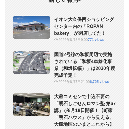
イオン大久保西ショッピング
センター内の「ROPAN
bakery」が閉店してた！
2026年8月8日
9:00
771 views
国道2号線の和坂周辺で実施
されている「和坂4車線化事
業（和坂拡幅）」は2030年度
完成予定！
2026年8月7日
21:00
6,705 views
大蔵コミセンで申込不要の
「明石しごせんロマン塾 第67
講」が8月18日開催！【町家
「明石ハウス」から見える、
大蔵地区のいまとこれから】