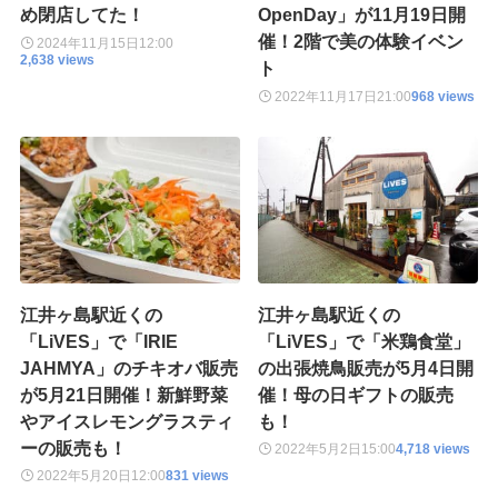
め閉店してた！
OpenDay」が11月19日開
催！2階で美の体験イベン
2024年11月15日
12:00
2,638 views
ト
2022年11月17日
21:00
968 views
江井ヶ島駅近くの
江井ヶ島駅近くの
「LiVES」で「IRIE
「LiVES」で「米鶏食堂」
JAHMYA」のチキオバ販売
の出張焼鳥販売が5月4日開
が5月21日開催！新鮮野菜
催！母の日ギフトの販売
やアイスレモングラスティ
も！
ーの販売も！
2022年5月2日
15:00
4,718 views
2022年5月20日
12:00
831 views