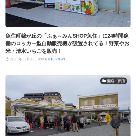
魚住町錦が丘の「ふぁ～みんSHOP魚住」に24時間稼
働のロッカー型自動販売機が設置されてる！野菜やお
米・清水いちごを販売！
2025年12月31日
9:00
6,810 views
開店・閉店