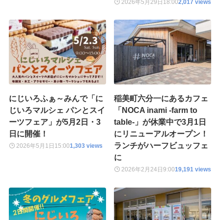
2026年5月29日
18:00
2,017 views
にじいろふぁ～みんで「に
稲美町六分一にあるカフェ
じいろマルシェ パンとスイ
「NOCA inami -farm to
ーツフェア」が5月2日・3
table-」が休業中で3月1日
日に開催！
にリニューアルオープン！
ランチがハーフビュッフェ
2026年5月1日
15:00
1,303 views
に
2026年2月24日
9:00
19,191 views