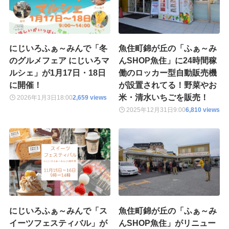
にじいろふぁ～みんで「冬
魚住町錦が丘の「ふぁ～み
のグルメフェア にじいろマ
んSHOP魚住」に24時間稼
ルシェ」が1月17日・18日
働のロッカー型自動販売機
に開催！
が設置されてる！野菜やお
米・清水いちごを販売！
2026年1月3日
18:00
2,659 views
2025年12月31日
9:00
6,810 views
にじいろふぁ～みんで「ス
魚住町錦が丘の「ふぁ～み
イーツフェスティバル」が
んSHOP魚住」がリニュー