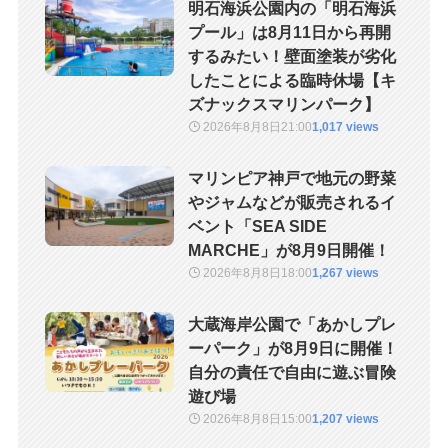
明石海浜公園内の「明石海浜
プール」は8月11日から再開
するみたい！壁面塗装が劣化
したことによる臨時休場【キ
ズナックスマリンパーク】
2026年8月8日
21:00
1,017 views
マリンピア神戸で地元の野菜
やジャムなどが販売されるイ
ベント「SEA SIDE
MARCHE」が8月9日開催！
2026年8月8日
18:00
1,267 views
大蔵海岸公園で「あかしプレ
ーパーク」が8月9日に開催！
自分の責任で自由に遊ぶ冒険
遊び場
2026年8月8日
15:00
1,207 views