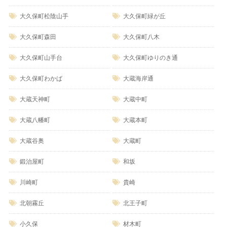
大久保町松陰山手
大久保町緑が丘
大久保町森田
大久保町八木
大久保町山手台
大久保町ゆりのき通
大久保町わかば
大蔵海岸通
大蔵天神町
大蔵中町
大蔵八幡町
大蔵本町
大蔵谷奥
大蔵町
鍛治屋町
和坂
川崎町
貴崎
北朝霧丘
北王子町
小久保
材木町