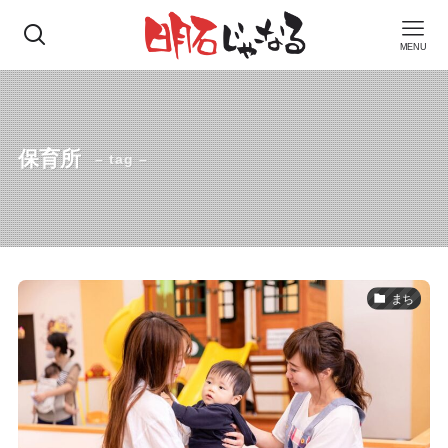
MENU
保育所
– tag –
まち