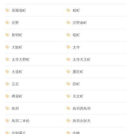
茶園場町
桜町
沢野
沢野南町
新明町
硯町
大観町
太寺
太寺大野町
太寺天王町
大道町
鷹匠町
立石
田町
樽屋町
天文町
鳥羽
鳥羽西鳥羽
鳥羽二本松
鳥羽弁財天
中朝霧丘
中崎