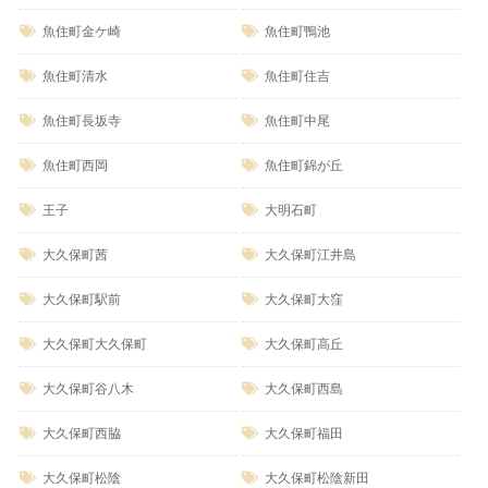
魚住町金ケ崎
魚住町鴨池
魚住町清水
魚住町住吉
魚住町長坂寺
魚住町中尾
魚住町西岡
魚住町錦が丘
王子
大明石町
大久保町茜
大久保町江井島
大久保町駅前
大久保町大窪
大久保町大久保町
大久保町高丘
大久保町谷八木
大久保町西島
大久保町西脇
大久保町福田
大久保町松陰
大久保町松陰新田