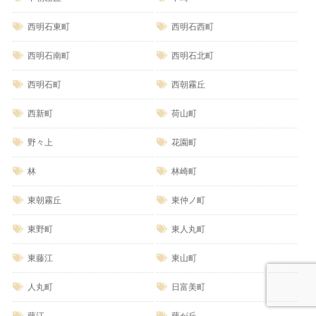
西明石東町
西明石西町
西明石南町
西明石北町
西明石町
西朝霧丘
西新町
荷山町
野々上
花園町
林
林崎町
東朝霧丘
東仲ノ町
東野町
東人丸町
東藤江
東山町
人丸町
日富美町