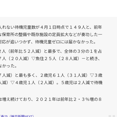
入れない待機児童数が４月１日時点で１４９人と、前年
な保育所の整備や既存施設の定員拡大などが奏功した一
対応が追いつかず、待機児童ゼロには届かなかった。
２人（前年比５２人減）と最多で、全体の３分の１を占
７人（２０人減）▽魚住２５人（２８人減）－と続き、
なかった。
７人減）と最も多く、２歳児６１人（３１人減）▽３歳
人減）▽４歳児１人（２人減）。５歳児は２人減で待機
増え続けており、２０２１年は前年比２・３％増の８
奏功（神戸新聞NEXT）