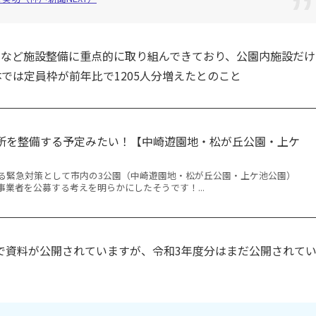
るなど施設整備に重点的に取り組んできており、公園内施設だけ
では定員枠が前年比で1205人分増えたとのこと
所を整備する予定みたい！【中崎遊園地・松が丘公園・上ケ
る緊急対策として市内の3公園（中崎遊園地・松が丘公園・上ケ池公園）
業者を公募する考えを明らかにしたそうです！...
で資料が公開されていますが、令和3年度分はまだ公開されて