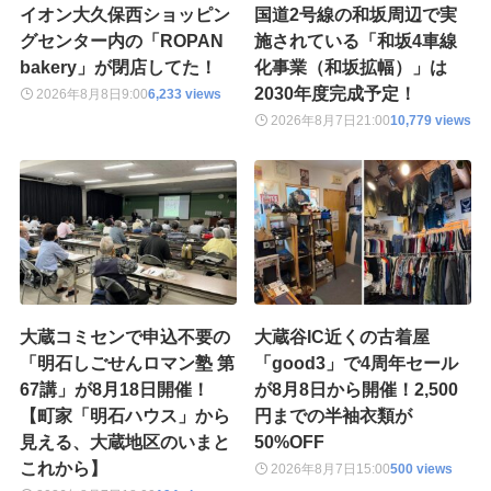
イオン大久保西ショッピン
国道2号線の和坂周辺で実
グセンター内の「ROPAN
施されている「和坂4車線
bakery」が閉店してた！
化事業（和坂拡幅）」は
2030年度完成予定！
2026年8月8日
9:00
6,233 views
2026年8月7日
21:00
10,779 views
大蔵コミセンで申込不要の
大蔵谷IC近くの古着屋
「明石しごせんロマン塾 第
「good3」で4周年セール
67講」が8月18日開催！
が8月8日から開催！2,500
【町家「明石ハウス」から
円までの半袖衣類が
見える、大蔵地区のいまと
50%OFF
これから】
2026年8月7日
15:00
500 views