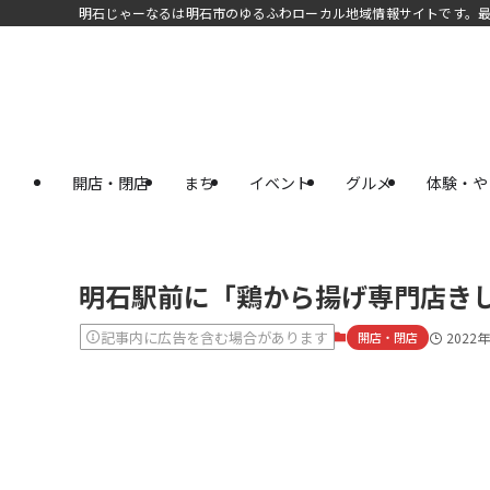
明石じゃーなるは明石市のゆるふわローカル地域情報サイトです。
開店・閉店
まち
イベント
グルメ
体験・や
明石駅前に「鶏から揚げ専門店きし
記事内に広告を含む場合があります
開店・閉店
2022