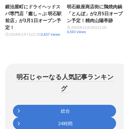
鍛治屋町にドライヘッドス
明石銀座商店街に鶏焼肉鍋
パ専門店「癒し～ぷ 明石駅
「とんぼ」が2月5日オープ
前店」が3月1日オープン予
ン予定！精肉山陽亭跡
定！
2025年12月26日
21:00
4,503 views
2026年2月7日
21:00
2,837 views
明石じゃーなる人気記事ランキン
グ
総合
24時間