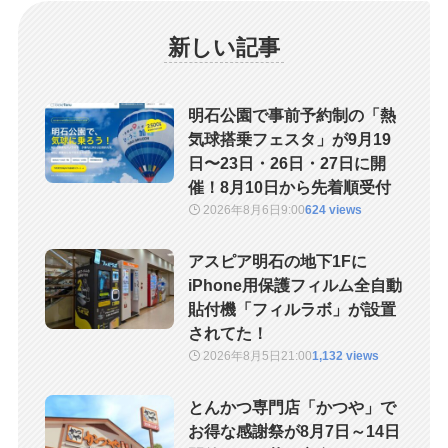
新しい記事
明石公園で事前予約制の「熱
気球搭乗フェスタ」が9月19
日〜23日・26日・27日に開
催！8月10日から先着順受付
2026年8月6日
9:00
624 views
アスピア明石の地下1Fに
iPhone用保護フィルム全自動
貼付機「フィルラボ」が設置
されてた！
2026年8月5日
21:00
1,132 views
とんかつ専門店「かつや」で
お得な感謝祭が8月7日～14日