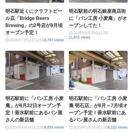
明石駅近くにクラフトビー
明石駅前の明石銀座商店街
ル店「Bridge Beers
に「パン工房 小麦庵」がオ
Brewing」の2号店が9月頃
ープンしてた！
オープン予定！
2026年6月23日
21:00
11,431 views
2026年7月12日
12:00
2,797 views
明石駅前に「パン工房 小麦
明石駅前に「パン工房 小麦
庵」が6月22日オープン予
庵 明石店」が6月～7月頃オ
定！垂水駅前にあるパン屋
ープン予定！垂水駅前にあ
さんの新店舗
るパン屋さんの新店舗
2026年6月16日
12:00
8,455 views
2026年5月14日
21:00
8,122 views