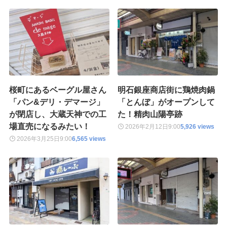
桜町にあるベーグル屋さん
明石銀座商店街に鶏焼肉鍋
「パン&デリ・デマージ」
「とんぼ」がオープンして
が閉店し、大蔵天神での工
た！精肉山陽亭跡
場直売になるみたい！
2026年2月12日
9:00
5,926 views
2026年3月25日
9:00
6,565 views