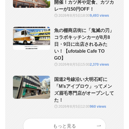
開催！カツ丼や定食、カツカ
レーが150円OFF！
2026年8月5日
18:00
9,493 views
魚の棚商店街に「鬼滅の刃」
コラボキッチンカーが8月8
日・9日に出店されるみた
い！【ufotable Cafe TO
GO】
2026年8月5日
15:00
2,370 views
国道2号線沿い大明石町に
「M’sアイブロウ」ってメン
ズ眉毛専門店がオープンして
た！
2026年8月5日
12:00
960 views
もっと見る