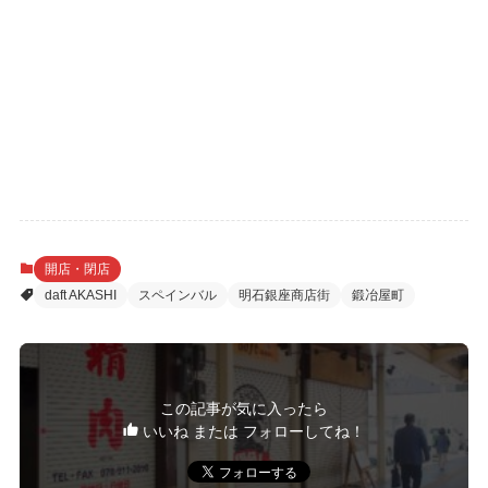
開店・閉店
daft AKASHI
スペインバル
明石銀座商店街
鍛冶屋町
この記事が気に入ったら
いいね または フォローしてね！