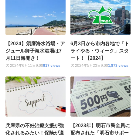
【2024】須磨海水浴場・ア
6月3日から市内各地で「ト
ジュール舞子海水浴場は7
ライやる・ウィーク」スタ
月11日海開き！
ート！【2024】
2024年6月11日
9:00
917 views
2024年5月23日
9:00
1,873 views
兵庫県の不妊治療支援が強
【2023年】明石市民全員に
化されるみたい！保険が適
配布された「明石市サポー