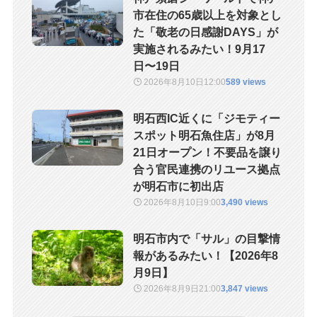
市在住の65歳以上を対象とし
た「敬老の日感謝DAYS」が
実施されるみたい！9月17
日〜19日
2026年8月10日
12:00
589 views
明石西IC近くに「ジモティー
スポット明石魚住店」が8月
21日オープン！不要品を譲り
合う官民連携のリユース拠点
が明石市に初出店
2026年8月10日
9:00
3,490 views
明石市内で「サル」の目撃情
報があるみたい！【2026年8
月9日】
2026年8月9日
21:00
3,847 views