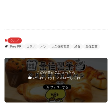
グルメ
Free PR
コラボ
パン
大久保町西島
給食
魚住製菓
この記事が気に入ったら
いいね または フォローしてね！