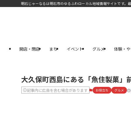
明石じゃーなるは明石市のゆるふわローカル地域情報サイトです。
開店・閉店
まち
イベント
グルメ
体験・や
大久保町西島にある「魚住製菓」
記事内に広告を含む場合があります
お役立ち
グルメ