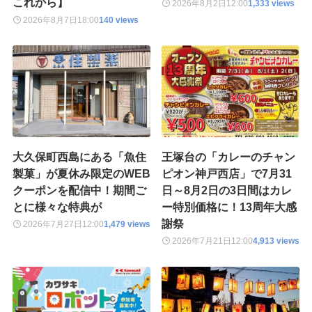
これから】
2026年8月2日
12:00
1,333 views
2026年8月7日
18:00
140 views
大久保町西島にある「魚住
王塚台の「カレーのチャン
製菓」が夏休み限定のWEB
ピオン神戸西店」で7月31
クーポンを配信中！期間ご
日～8月2日の3日間はカレ
とに様々な特典が
ー特別価格に！13周年大感
謝祭
2026年7月27日
12:00
1,479 views
2026年7月21日
12:00
4,913 views