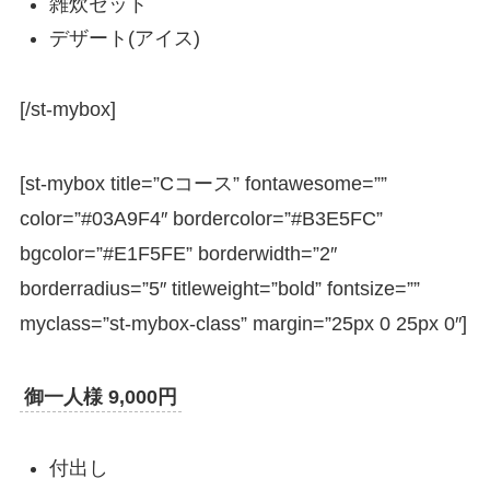
雑炊セット
デザート(アイス)
[/st-mybox]
[st-mybox title=”Cコース” fontawesome=””
color=”#03A9F4″ bordercolor=”#B3E5FC”
bgcolor=”#E1F5FE” borderwidth=”2″
borderradius=”5″ titleweight=”bold” fontsize=””
myclass=”st-mybox-class” margin=”25px 0 25px 0″]
御一人様 9,000円
付出し