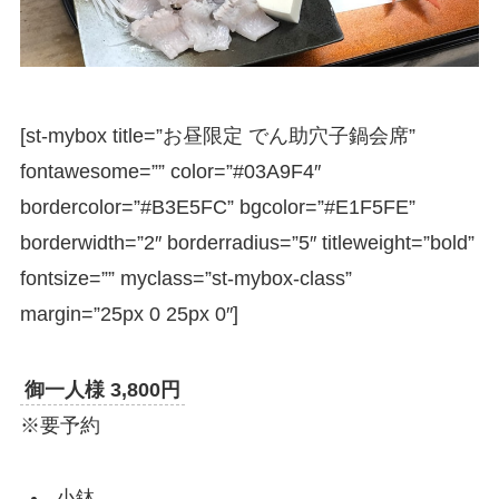
[st-mybox title=”お昼限定 でん助穴子鍋会席”
fontawesome=”” color=”#03A9F4″
bordercolor=”#B3E5FC” bgcolor=”#E1F5FE”
borderwidth=”2″ borderradius=”5″ titleweight=”bold”
fontsize=”” myclass=”st-mybox-class”
margin=”25px 0 25px 0″]
御一人様 3,800円
※要予約
小鉢