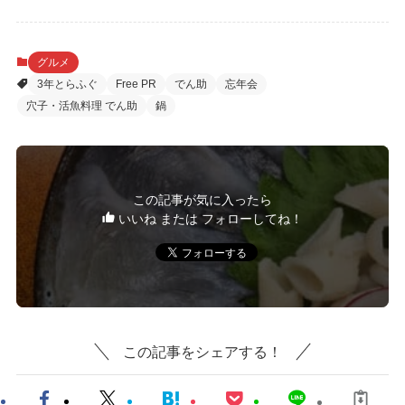
グルメ
3年とらふぐ
Free PR
でん助
忘年会
穴子・活魚料理 でん助
鍋
この記事が気に入ったら
いいね または フォローしてね！
この記事をシェアする！