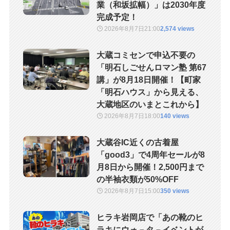
業（和坂拡幅）」は2030年度
完成予定！
2026年8月7日
21:00
2,574 views
大蔵コミセンで申込不要の
「明石しごせんロマン塾 第67
講」が8月18日開催！【町家
「明石ハウス」から見える、
大蔵地区のいまとこれから】
2026年8月7日
18:00
140 views
大蔵谷IC近くの古着屋
「good3」で4周年セールが8
月8日から開催！2,500円まで
の半袖衣類が50%OFF
2026年8月7日
15:00
350 views
ヒラキ岩岡店で「あの靴のヒ
ラキにウォ－タ－イベントが