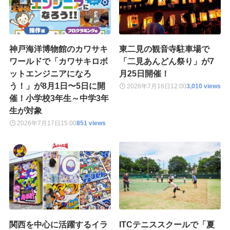
神戸海洋博物館のカワサキ
東二見の観音寺駐車場で
ワールドで「カワサキロボ
「二見あんどん祭り」が7
ットエンジニアになろ
月25日開催！
う！」が8月1日〜5日に開
2026年7月16日
12:00
3,010 views
催！小学校3年生～中学3年
生が対象
2026年7月17日
15:00
851 views
関西を中心に活躍するイラ
ITCテニススクールで「夏