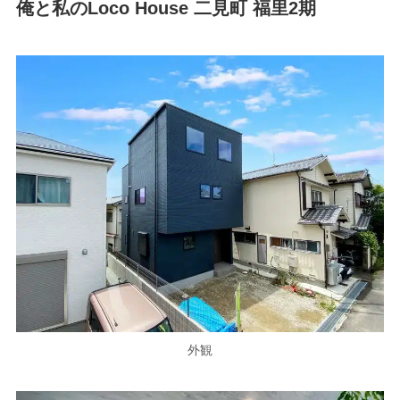
俺と私のLoco House 二見町 福里2期
外観