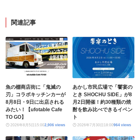
関連記事
魚の棚商店街に「鬼滅の
あかし市民広場で「饗宴の
刃」コラボキッチンカーが
とき SHOCHU SIDE」が8
8月8日・9日に出店される
月2日開催！約30種類の焼
みたい！【ufotable Cafe
酎を飲み比べできるイベン
TO GO】
ト
2026年8月5日
15:00
2,906 views
2026年7月30日
18:00
964 views