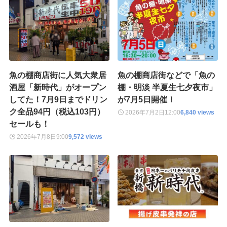
魚の棚商店街に人気大衆居
魚の棚商店街などで「魚の
酒屋「新時代」がオープン
棚・明淡 半夏生七夕夜市」
してた！7月9日までドリン
が7月5日開催！
ク全品94円（税込103円）
2026年7月2日
12:00
6,840 views
セールも！
2026年7月8日
9:00
9,572 views