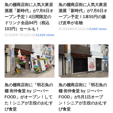
魚の棚商店街に人気大衆居
魚の棚商店街に人気大衆居
酒屋「新時代」が7月6日オ
酒屋「新時代」が7月6日オ
ープン予定！4日間限定の
ープン予定！1本55円の揚
ドリンク全品94円（税込
げ皮串が名物
103円）セールも！
2026年6月1日
21:00
6,060 views
2026年7月1日
21:00
12,620 views
魚の棚商店街に「明石魚の
魚の棚商店街に「明石魚の
棚 街仲食堂 by ジーバー
棚 街仲食堂 by ジーバー
FOOD」がオープン！して
FOOD」が5月1日オープ
た！シニアが主役のおむす
ン！シニアが主役のおむす
び食堂
び食堂