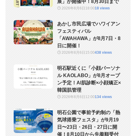
展」が開催中！8月30日まで
2026年8月6日
18:00
18 views
あかし市民広場でハワイアン
フェスティバル
「AWAHAWA」が8月7日・8
日に開催！
2026年8月6日
15:00
438 views
明石駅近くに「小顔パーソナ
ル KAOLABO」が8月オープ
ン予定！AI肌診断×小顔矯正×
韓国肌管理
2026年8月6日
12:00
134 views
明石公園で事前予約制の「熱
気球搭乗フェスタ」が9月19
日〜23日・26日・27日に開
催！8月10日から先着順受付