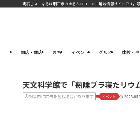
明石じゃーなるは明石市のゆるふわローカル地域情報サイトです。
開店・閉店
まち
イベント
グルメ
体験・や
天文科学館で「熟睡プラ寝たリウム
記事内に広告を含む場合があります
イベント
2023年1