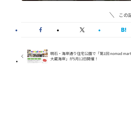
この
明石・海岸通り住宅公園で「第1回 nomad mart 
大蔵海岸」が5月12日開催！