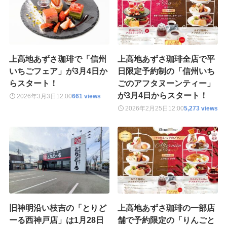
上高地あずさ珈琲で「信州
上高地あずさ珈琲全店で平
いちごフェア」が3月4日か
日限定予約制の「信州いち
らスタート！
ごのアフタヌーンティー」
が3月4日からスタート！
2026年3月3日
12:00
661 views
2026年2月25日
12:00
5,273 views
旧神明沿い枝吉の「とりど
上高地あずさ珈琲の一部店
ーる西神戸店」は1月28日
舗で予約限定の「りんごと