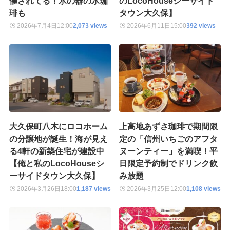
催されてる！氷の器の氷珈
のLocoHouseシーサイド
琲も
タウン大久保】
2026年7月4日
12:00
2,073 views
2026年6月11日
15:00
392 views
大久保町八木にロコホーム
上高地あずさ珈琲で期間限
の分譲地が誕生！海が見え
定の「信州いちごのアフタ
る4軒の新築住宅が建設中
ヌーンティー」を満喫！平
【俺と私のLocoHouseシ
日限定予約制でドリンク飲
ーサイドタウン大久保】
み放題
2026年3月26日
18:00
1,187 views
2026年3月25日
12:00
1,108 views