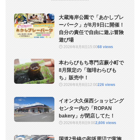
大蔵海岸公園で「あかしプレ
ーパーク」が8月9日に開催！
自分の責任で自由に遊ぶ冒険
遊び場
2026年8月8日
15:00
68 views
本わらびもち専門店蕨小町で
8月限定の「珈琲わらびも
ち」販売中！
2026年8月8日
12:00
226 views
イオン大久保西ショッピング
センター内の「ROPAN
bakery」が閉店してた！
2026年8月8日
9:00
2,606 views
国道2号線の和坂周辺で実施