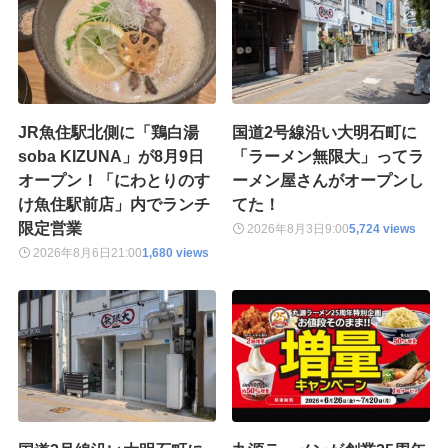
JR魚住駅北側に「鶏白湯
国道2号線沿い大明石町に
soba KIZUNA」が8月9日
「ラーメン無限大」ってラ
オープン！「にわとりのす
ーメン屋さんがオープンし
け魚住駅前店」内でランチ
てた！
限定営業
2026年8月3日
9:00
5,724 views
2026年8月6日
21:00
1,680 views