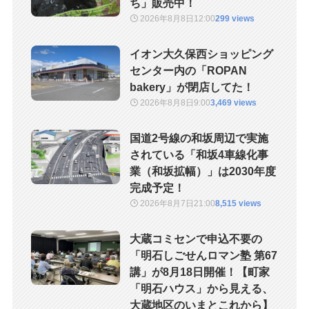
ち」販売中！
2026年8月8日
12:00
299 views
イオン大久保西ショッピング
センター内の「ROPAN
bakery」が閉店してた！
2026年8月8日
9:00
3,469 views
国道2号線の和坂周辺で実施
されている「和坂4車線化事
業（和坂拡幅）」は2030年度
完成予定！
2026年8月7日
21:00
8,515 views
大蔵コミセンで申込不要の
「明石しごせんロマン塾 第67
講」が8月18日開催！【町家
「明石ハウス」から見える、
大蔵地区のいまとこれから】