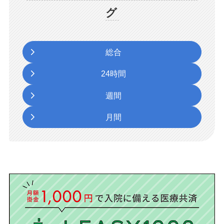
グ
総合
24時間
週間
月間