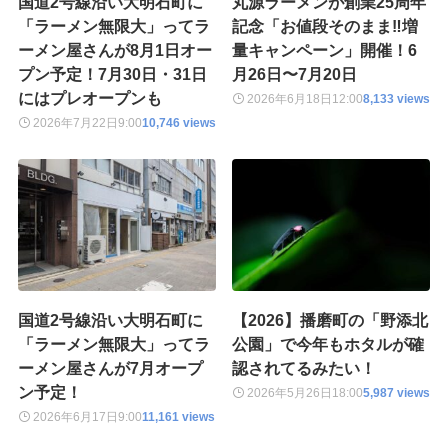
国道2号線沿い大明石町に
丸源ラーメンが創業25周年
「ラーメン無限大」ってラ
記念「お値段そのまま‼︎増
ーメン屋さんが8月1日オー
量キャンペーン」開催！6
プン予定！7月30日・31日
月26日〜7月20日
にはプレオープンも
2026年6月18日
12:00
8,133 views
2026年7月22日
9:00
10,746 views
国道2号線沿い大明石町に
【2026】播磨町の「野添北
「ラーメン無限大」ってラ
公園」で今年もホタルが確
ーメン屋さんが7月オープ
認されてるみたい！
ン予定！
2026年5月26日
18:00
5,987 views
2026年6月17日
9:00
11,161 views