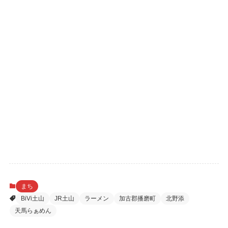
まち
BiVi土山
JR土山
ラーメン
加古郡播磨町
北野添
天馬らぁめん