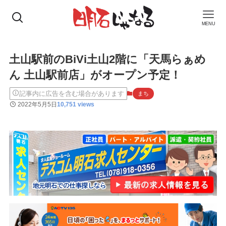
MENU
土山駅前のBiVi土山2階に「天馬らぁめ
ん 土山駅前店」がオープン予定！
記事内に広告を含む場合があります
まち
2022年5月5日
10,751 views