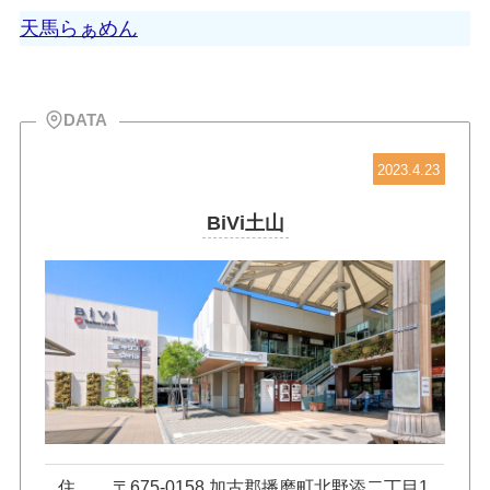
天馬らぁめん
DATA
2023.4.23
BiVi土山
住
〒675-0158 加古郡播磨町北野添二丁目1