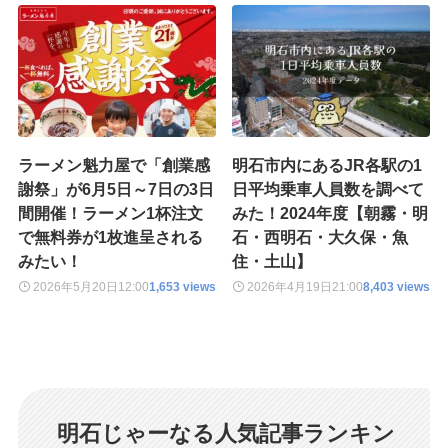
ラーメン魁力屋で「創業感
明石市内にあるJR各駅の1
謝祭」が6月5日～7日の3日
日平均乗車人員数を調べて
間開催！ラーメン1杯注文
みた！2024年度【朝霧・明
で無料券が1枚進呈される
石・西明石・大久保・魚
みたい！
住・土山】
2026年5月20日
12:00
1,653 views
2026年4月19日
21:00
8,403 views
明石じゃーなる人気記事ランキン