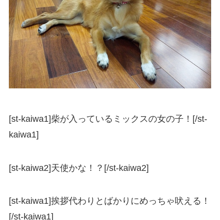
[st-kaiwa1]柴が入っているミックスの女の子！[/st-
kaiwa1]
[st-kaiwa2]天使かな！？[/st-kaiwa2]
[st-kaiwa1]挨拶代わりとばかりにめっちゃ吠える！
[/st-kaiwa1]