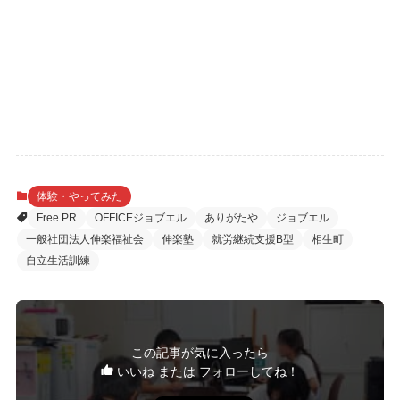
体験・やってみた
Free PR
OFFICEジョブエル
ありがたや
ジョブエル
一般社団法人伸楽福祉会
伸楽塾
就労継続支援B型
相生町
自立生活訓練
この記事が気に入ったら
いいね または フォローしてね！