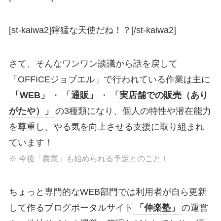
[st-kaiwa2]獰猛な天使だね！？[/st-kaiwa2]
さて、そんなワンワン談議から話を戻して
「OFFICEジョブエル」で行われている作業は主に
「WEB」
・
「通販」
・
「実店舗での販売（あり
がたや）」
の3種類になり、
個人の特性や潜在能力
を尊重し、やる気を向上させる
支援に取り組まれ
ています！
※ 今後「農業」も始められる予定とのこと！
ちょっと専門的なWEB部門では利用者が自ら更新
して作るブログポータルサイト
「伸楽塾」
の運営