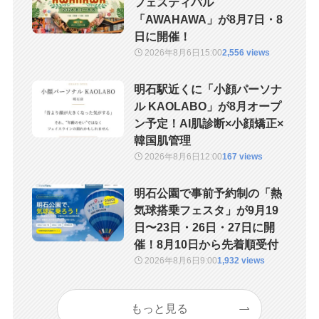
フェスティバル
「AWAHAWA」が8月7日・8
日に開催！
2026年8月6日
15:00
2,556 views
明石駅近くに「小顔パーソナ
ル KAOLABO」が8月オープ
ン予定！AI肌診断×小顔矯正×
韓国肌管理
2026年8月6日
12:00
167 views
明石公園で事前予約制の「熱
気球搭乗フェスタ」が9月19
日〜23日・26日・27日に開
催！8月10日から先着順受付
2026年8月6日
9:00
1,932 views
もっと見る