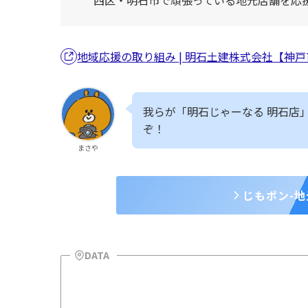
地域応援の取り組み | 明石土建株式会社【神
我らが「明石じゃーなる 明石店
ぞ！
まさや
じもポン-
DATA