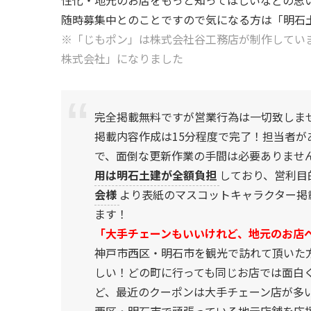
随時募集中とのことですので気になる方は「明石
※「じもポン」は株式会社谷工務店が制作していま
株式会社」になりました
完全掲載無料ですが営業行為は一切致しま
掲載内容作成は15分程度で完了！担当者が
で、面倒な更新作業の手間は必要ありませ
用は明石土建が全額負担
しており、営利目
会様
より表紙のマスコットキャラクター掲
ます！
「大手チェーンもいいけれど、地元のお店
神戸市西区・明石市を観光で訪れて頂いた
しい！どの町に行っても同じお店では面白く
ど、最近のクーポンは大手チェーン店が多
西区・明石市で頑張っている地元店舗を応