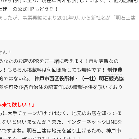
土建」の公式HPもどうぞ！
したが、事業再編により2021年9月から新社名が「明石土建
せん！
あなたのお店のPRをご一緒に考えます！自動更新なの
ん！もちろん掲載料は何回更新しても無料です！
制作費
的ではない為、
神戸市西区役所様・（一社）明石観光協
載許可及び各自治体の記事作成の情報提供を頂いており
へ来て欲しい！」
方に大手チェーンだけではなく、地元のお店を知ってほ
ないと思いませんか？また、インターネットやLINEな
いですよね。明石土建は地元を盛り上げるため、神戸市
援するクーポンを発刊しています！！