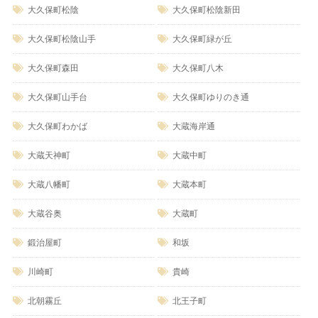
大久保町松陰
大久保町松陰新田
大久保町松陰山手
大久保町緑が丘
大久保町森田
大久保町八木
大久保町山手台
大久保町ゆりのき通
大久保町わかば
大蔵海岸通
大蔵天神町
大蔵中町
大蔵八幡町
大蔵本町
大蔵谷奥
大蔵町
鍛治屋町
和坂
川崎町
貴崎
北朝霧丘
北王子町