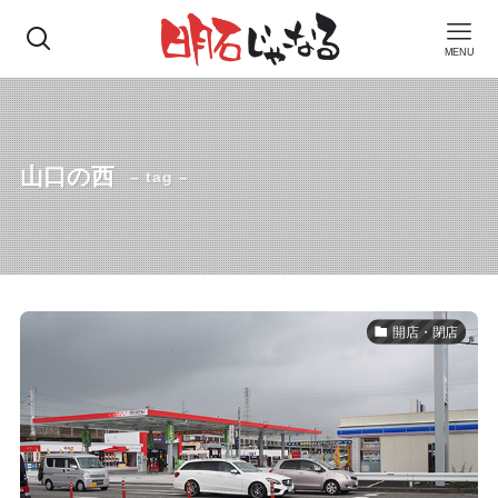
MENU
山口の西
– tag –
開店・閉店