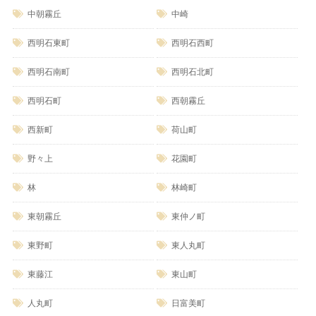
中朝霧丘
中崎
西明石東町
西明石西町
西明石南町
西明石北町
西明石町
西朝霧丘
西新町
荷山町
野々上
花園町
林
林崎町
東朝霧丘
東仲ノ町
東野町
東人丸町
東藤江
東山町
人丸町
日富美町