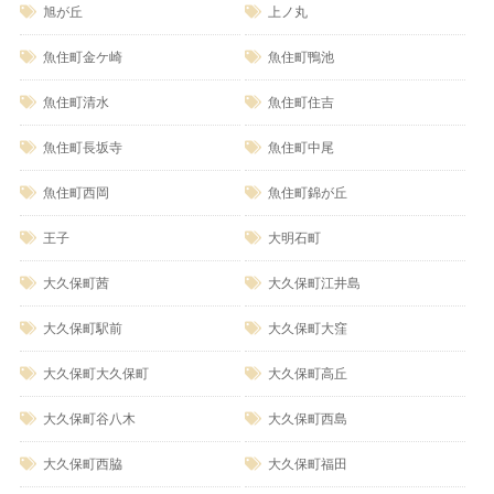
旭が丘
上ノ丸
魚住町金ケ崎
魚住町鴨池
魚住町清水
魚住町住吉
魚住町長坂寺
魚住町中尾
魚住町西岡
魚住町錦が丘
王子
大明石町
大久保町茜
大久保町江井島
大久保町駅前
大久保町大窪
大久保町大久保町
大久保町高丘
大久保町谷八木
大久保町西島
大久保町西脇
大久保町福田