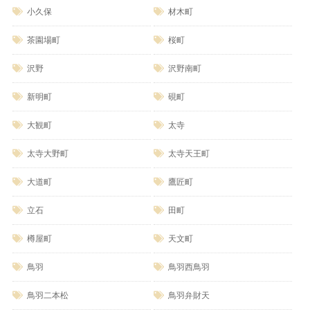
小久保
材木町
茶園場町
桜町
沢野
沢野南町
新明町
硯町
大観町
太寺
太寺大野町
太寺天王町
大道町
鷹匠町
立石
田町
樽屋町
天文町
鳥羽
鳥羽西鳥羽
鳥羽二本松
鳥羽弁財天