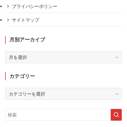
プライバシーポリシー
サイトマップ
月別アーカイブ
月
別
ア
ー
カテゴリー
カ
イ
カ
ブ
テ
ゴ
リ
ー