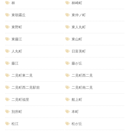
林
林崎町
東朝霧丘
東仲ノ町
東野町
東人丸町
東藤江
東山町
人丸町
日富美町
藤江
藤が丘
二見町東二見
二見町西二見
二見町西二見駅前
二見町南二見
二見町福里
船上町
別所町
本町
松江
松が丘