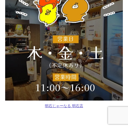
明石じゃーなる 明石店