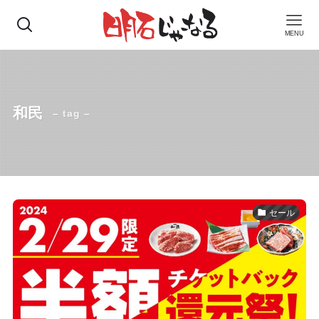
MENU
和民
– tag –
セール