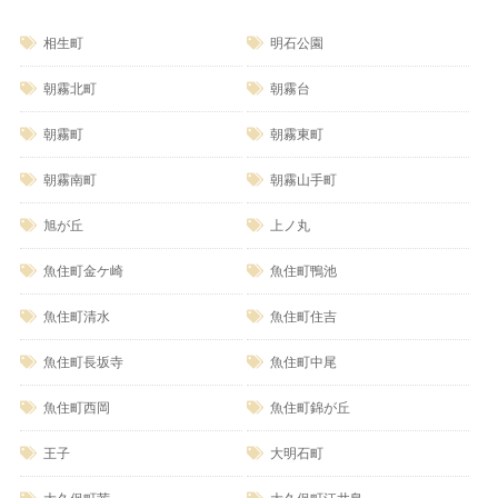
相生町
明石公園
朝霧北町
朝霧台
朝霧町
朝霧東町
朝霧南町
朝霧山手町
旭が丘
上ノ丸
魚住町金ケ崎
魚住町鴨池
魚住町清水
魚住町住吉
魚住町長坂寺
魚住町中尾
魚住町西岡
魚住町錦が丘
王子
大明石町