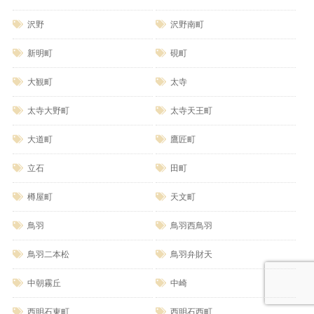
沢野
沢野南町
新明町
硯町
大観町
太寺
太寺大野町
太寺天王町
大道町
鷹匠町
立石
田町
樽屋町
天文町
鳥羽
鳥羽西鳥羽
鳥羽二本松
鳥羽弁財天
中朝霧丘
中崎
西明石東町
西明石西町