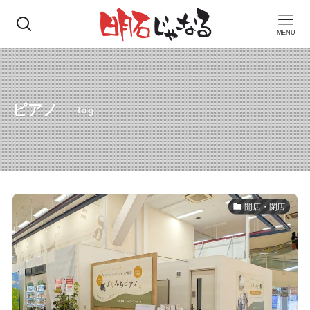
MENU
ピアノ
– tag –
開店・閉店