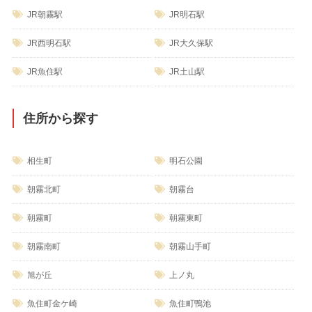
JR朝霧駅
JR明石駅
JR西明石駅
JR大久保駅
JR魚住駅
JR土山駅
住所から探す
相生町
明石公園
朝霧北町
朝霧台
朝霧町
朝霧東町
朝霧南町
朝霧山手町
旭が丘
上ノ丸
魚住町金ケ崎
魚住町鴨池