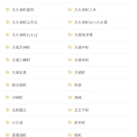
大久保町森田
大久保町八木
大久保町山手台
大久保町ゆりのき通
大久保町わかば
大蔵海岸通
大蔵天神町
大蔵中町
大蔵八幡町
大蔵本町
大蔵谷奥
大蔵町
鍛治屋町
和坂
川崎町
貴崎
北朝霧丘
北王子町
小久保
材木町
茶園場町
桜町