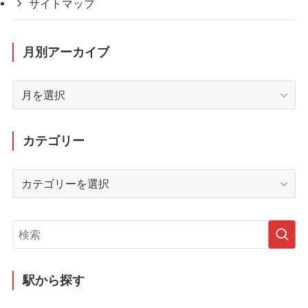
サイトマップ
月別アーカイブ
月
別
ア
ー
カテゴリー
カ
イ
カ
ブ
テ
ゴ
リ
ー
駅から探す