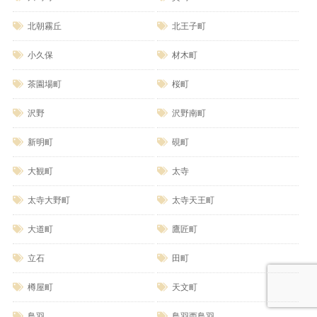
北朝霧丘
北王子町
小久保
材木町
茶園場町
桜町
沢野
沢野南町
新明町
硯町
大観町
太寺
太寺大野町
太寺天王町
大道町
鷹匠町
立石
田町
樽屋町
天文町
鳥羽
鳥羽西鳥羽