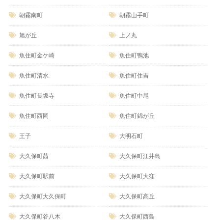
朝霧南町
朝霧山手町
旭が丘
上ノ丸
魚住町金ケ崎
魚住町鴨池
魚住町清水
魚住町住吉
魚住町長坂寺
魚住町中尾
魚住町西岡
魚住町錦が丘
王子
大明石町
大久保町茜
大久保町江井島
大久保町駅前
大久保町大窪
大久保町大久保町
大久保町高丘
大久保町谷八木
大久保町西島