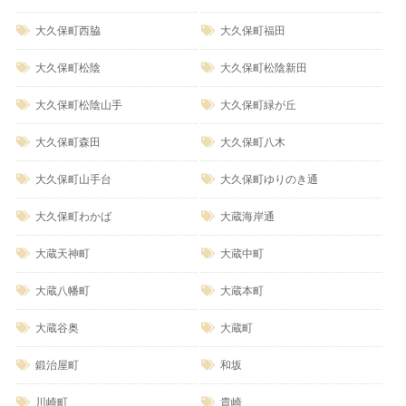
大久保町西脇
大久保町福田
大久保町松陰
大久保町松陰新田
大久保町松陰山手
大久保町緑が丘
大久保町森田
大久保町八木
大久保町山手台
大久保町ゆりのき通
大久保町わかば
大蔵海岸通
大蔵天神町
大蔵中町
大蔵八幡町
大蔵本町
大蔵谷奥
大蔵町
鍛治屋町
和坂
川崎町
貴崎