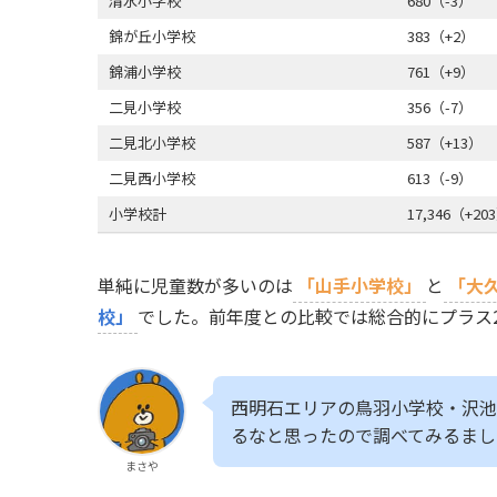
清水小学校
680（-3）
錦が丘小学校
383（+2）
錦浦小学校
761（+9）
二見小学校
356（-7）
二見北小学校
587（+13）
二見西小学校
613（-9）
小学校計
17,346（+20
単純に児童数が多いのは
「山手小学校」
と
「大
校」
でした。前年度との比較では総合的にプラス2
西明石エリアの鳥羽小学校・沢池
るなと思ったので調べてみるまし
まさや