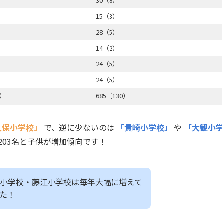
30（8）
15（3）
28（5）
14（2）
24（5）
24（5）
3）
685（130）
久保小学校」
で、逆に少ないのは
「貴崎小学校」
や
「大観小
03名と子供が増加傾向です！
小学校・藤江小学校は毎年大幅に増えて
た！