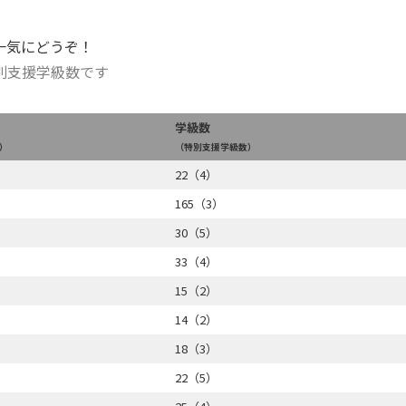
一気にどうぞ！
別支援学級数です
学級数
）
（特別支援学級数）
22（4）
165（3）
30（5）
33（4）
15（2）
14（2）
18（3）
22（5）