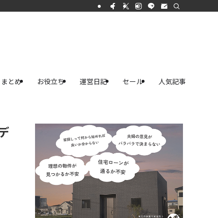
まとめ
お役立ち
運営日記
セール
人気記事
デ