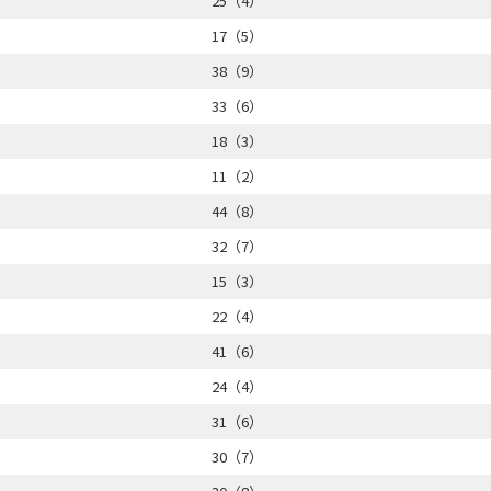
25（4）
17（5）
38（9）
33（6）
18（3）
11（2）
44（8）
32（7）
15（3）
22（4）
41（6）
24（4）
31（6）
30（7）