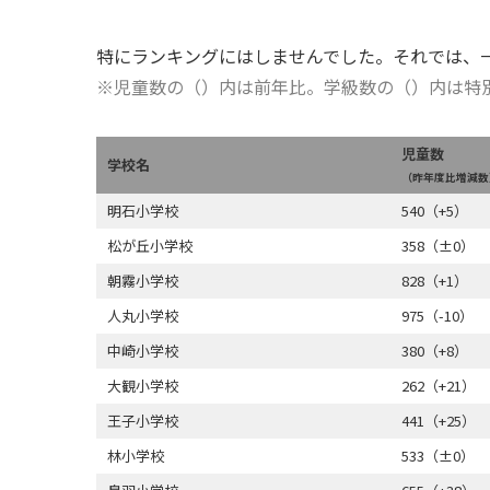
特にランキングにはしませんでした。それでは、
※児童数の（）内は前年比。学級数の（）内は特
児童数
学校名
（昨年度比増減数
明石小学校
540（+5）
松が丘小学校
358（±0）
朝霧小学校
828（+1）
人丸小学校
975（-10）
中崎小学校
380（+8）
大観小学校
262（+21）
王子小学校
441（+25）
林小学校
533（±0）