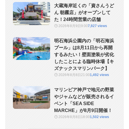
大蔵海岸近くの「資さんうど
ん 朝霧店」がオープンして
た！24時間営業の店舗
2026年8月9日
9:00
7,927 views
明石海浜公園内の「明石海浜
プール」は8月11日から再開
するみたい！壁面塗装が劣化
したことによる臨時休場【キ
ズナックスマリンパーク】
2026年8月8日
21:00
1,492 views
マリンピア神戸で地元の野菜
やジャムなどが販売されるイ
ベント「SEA SIDE
MARCHE」が8月9日開催！
2026年8月8日
18:00
1,502 views