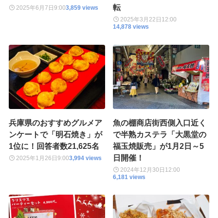
転
2025年6月7日
9:00
3,859 views
2025年3月22日
12:00
14,878 views
兵庫県のおすすめグルメア
魚の棚商店街西側入口近く
ンケートで「明石焼き」が
で半熟カステラ「大黒堂の
1位に！回答者数21,625名
福玉焼販売」が1月2日～5
日開催！
2025年1月26日
9:00
3,994 views
2024年12月30日
12:00
6,181 views