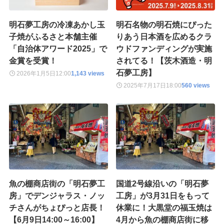
明石夢工房の冷凍あかし玉
明石名物の明石焼にぴった
子焼がふるさと本舗主催
りあう日本酒を広めるクラ
「自治体アワード2025」で
ウドファンディングが実施
金賞を受賞！
されてる！【茨木酒造・明
石夢工房】
2026年1月5日
12:00
1,143 views
2025年7月17日
18:00
560 views
魚の棚商店街の「明石夢工
国道2号線沿いの「明石夢
房」でデンジャラス・ノッ
工房」が3月31日をもって
チさんがちょぴっと店長！
休業に！大黒堂の福玉焼は
【6月9日14:00～16:00】
4月から魚の棚商店街に移