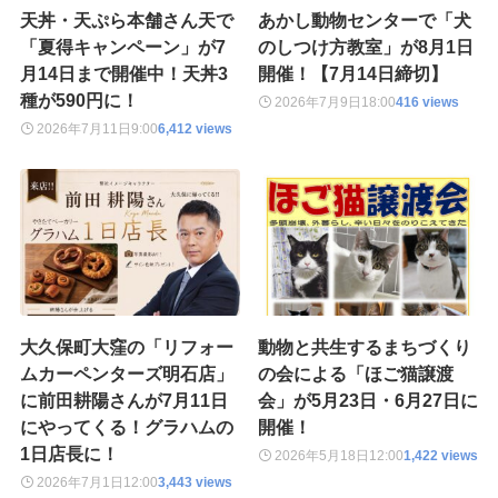
天丼・天ぷら本舗さん天で
あかし動物センターで「犬
「夏得キャンペーン」が7
のしつけ方教室」が8月1日
月14日まで開催中！天丼3
開催！【7月14日締切】
種が590円に！
2026年7月9日
18:00
416 views
2026年7月11日
9:00
6,412 views
大久保町大窪の「リフォー
動物と共生するまちづくり
ムカーペンターズ明石店」
の会による「ほご猫譲渡
に前田耕陽さんが7月11日
会」が5月23日・6月27日に
にやってくる！グラハムの
開催！
1日店長に！
2026年5月18日
12:00
1,422 views
2026年7月1日
12:00
3,443 views