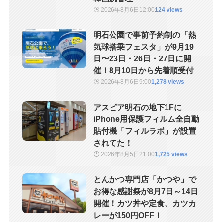
2026年8月6日
12:00
124 views
明石公園で事前予約制の「熱
気球搭乗フェスタ」が9月19
日〜23日・26日・27日に開
催！8月10日から先着順受付
2026年8月6日
9:00
1,278 views
アスピア明石の地下1Fに
iPhone用保護フィルム全自動
貼付機「フィルラボ」が設置
されてた！
2026年8月5日
21:00
1,725 views
とんかつ専門店「かつや」で
お得な感謝祭が8月7日～14日
開催！カツ丼や定食、カツカ
レーが150円OFF！