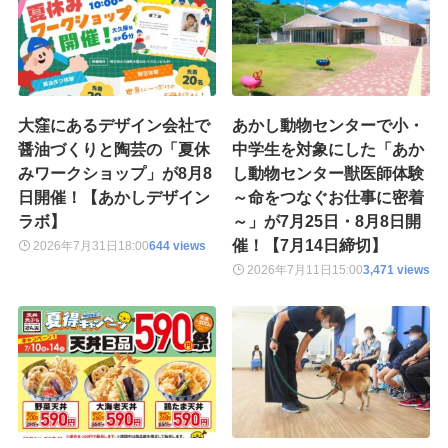
大窪にあるデザイン会社で
あかし動物センターで小・
醤油づくりと陶芸の「夏休
中学生を対象にした「あか
みワークショップ」が8月8
し動物センター獣医師体験
日開催！【あかしデザイン
～命をつなぐお仕事に密着
ラボ】
～」が7月25日・8月8日開
催！【7月14日締切】
2026年7月31日
18:00
644 views
2026年7月11日
15:00
3,471 views