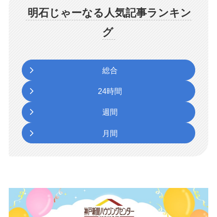
明石じゃーなる人気記事ランキン
グ
総合
24時間
週間
月間