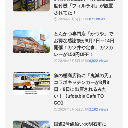
貼付機「フィルラボ」が設置
されてた！
2026年8月5日
21:00
871 views
とんかつ専門店「かつや」で
お得な感謝祭が8月7日～14日
開催！カツ丼や定食、カツカ
レーが150円OFF！
2026年8月5日
18:00
8,922 views
魚の棚商店街に「鬼滅の刃」
コラボキッチンカーが8月8
日・9日に出店されるみた
い！【ufotable Cafe TO
GO】
2026年8月5日
15:00
2,182 views
国道2号線沿い大明石町に