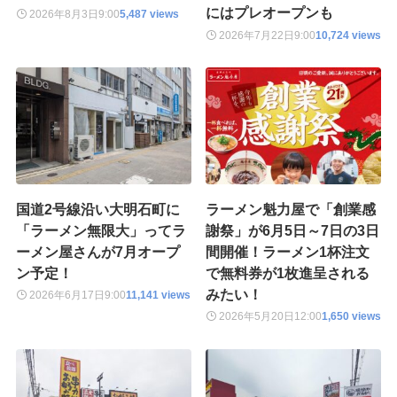
にはプレオープンも
2026年8月3日
9:00
5,487 views
2026年7月22日
9:00
10,724 views
国道2号線沿い大明石町に
ラーメン魁力屋で「創業感
「ラーメン無限大」ってラ
謝祭」が6月5日～7日の3日
ーメン屋さんが7月オープ
間開催！ラーメン1杯注文
ン予定！
で無料券が1枚進呈される
みたい！
2026年6月17日
9:00
11,141 views
2026年5月20日
12:00
1,650 views