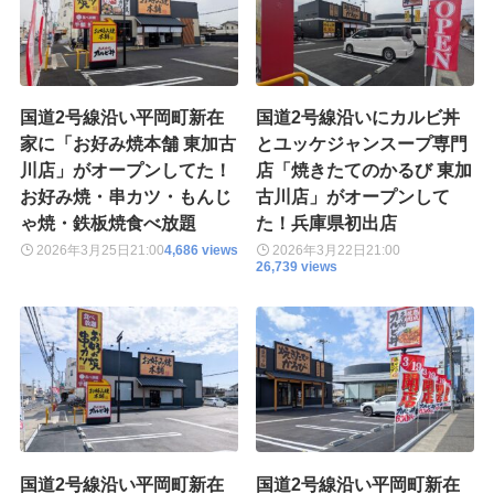
国道2号線沿い平岡町新在
国道2号線沿いにカルビ丼
家に「お好み焼本舗 東加古
とユッケジャンスープ専門
川店」がオープンしてた！
店「焼きたてのかるび 東加
お好み焼・串カツ・もんじ
古川店」がオープンして
ゃ焼・鉄板焼食べ放題
た！兵庫県初出店
2026年3月25日
21:00
4,686 views
2026年3月22日
21:00
26,739 views
国道2号線沿い平岡町新在
国道2号線沿い平岡町新在