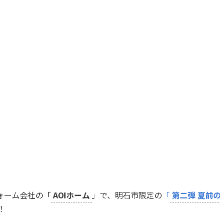
ォーム会社の「
AOIホーム
」で、明石市限定の
「
第二弾 夏前
！