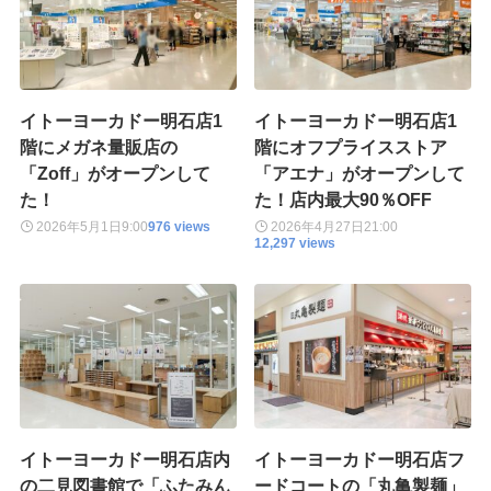
イトーヨーカドー明石店1
イトーヨーカドー明石店1
階にメガネ量販店の
階にオフプライスストア
「Zoff」がオープンして
「アエナ」がオープンして
た！
た！店内最大90％OFF
2026年5月1日
9:00
976 views
2026年4月27日
21:00
12,297 views
イトーヨーカドー明石店内
イトーヨーカドー明石店フ
の二見図書館で「ふたみん
ードコートの「丸亀製麺」