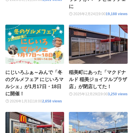
に
2026年2月24日
9:00
19,188 views
にじいろふぁ～みんで「冬
稲美町にあった「マクドナ
のグルメフェア にじいろマ
ルド 稲美ジョイフルプラザ
ルシェ」が1月17日・18日
店」が閉店してた！
に開催！
2025年12月29日
9:00
3,250 views
2026年1月3日
18:00
2,658 views