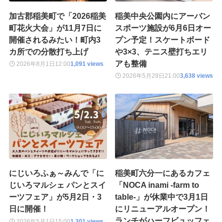
加古郡稲美町で「2026稲美
稲美中央公園内にアーバン
町花火大会」が11月7日に
スポーツ施設が6月6日オー
開催されるみたい！町内3
プン予定！スケートボード
カ所での分散打ち上げ
や3×3、テニス壁打ちエリ
アも整備
2026年8月1日
12:00
1,091 views
2026年5月29日
21:00
3,638 views
にじいろふぁ～みんで「に
稲美町六分一にあるカフェ
じいろマルシェ パンとスイ
「NOCA inami -farm to
ーツフェア」が5月2日・3
table-」が休業中で3月1日
日に開催！
にリニューアルオープン！
ランチがハーフビュッフェ
2026年5月1日
15:00
1,301 views