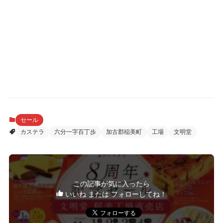
セール
カステラ
六分一字百丁歩
加古郡稲美町
工場
文明堂
この記事が気に入ったら
いいね または フォローしてね！