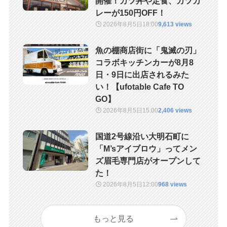
開催！カツ丼や定食、カツカ
レーが150円OFF！
2026年8月5日
18:00
9,613 views
魚の棚商店街に「鬼滅の刃」
コラボキッチンカーが8月8
日・9日に出店されるみた
い！【ufotable Cafe TO
GO】
2026年8月5日
15:00
2,406 views
国道2号線沿い大明石町に
「M’sアイブロウ」ってメン
ズ眉毛専門店がオープンして
た！
2026年8月5日
12:00
968 views
もっと見る