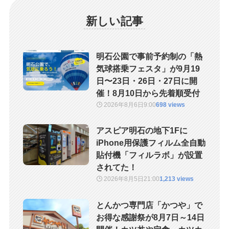
新しい記事
明石公園で事前予約制の「熱
気球搭乗フェスタ」が9月19
日〜23日・26日・27日に開
催！8月10日から先着順受付
2026年8月6日
9:00
698 views
アスピア明石の地下1Fに
iPhone用保護フィルム全自動
貼付機「フィルラボ」が設置
されてた！
2026年8月5日
21:00
1,213 views
とんかつ専門店「かつや」で
お得な感謝祭が8月7日～14日