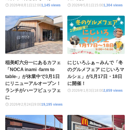
2026年8月1日
12:00
1,145 views
2026年5月1日
15:00
1,304 views
稲美町六分一にあるカフェ
にじいろふぁ～みんで「冬
「NOCA inami -farm to
のグルメフェア にじいろマ
table-」が休業中で3月1日
ルシェ」が1月17日・18日
にリニューアルオープン！
に開催！
ランチがハーフビュッフェ
2026年1月3日
18:00
2,659 views
に
2026年2月24日
9:00
19,195 views