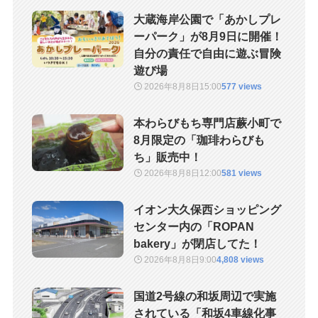
大蔵海岸公園で「あかしプレ
ーパーク」が8月9日に開催！
自分の責任で自由に遊ぶ冒険
遊び場
2026年8月8日
15:00
577 views
本わらびもち専門店蕨小町で
8月限定の「珈琲わらびも
ち」販売中！
2026年8月8日
12:00
581 views
イオン大久保西ショッピング
センター内の「ROPAN
bakery」が閉店してた！
2026年8月8日
9:00
4,808 views
国道2号線の和坂周辺で実施
されている「和坂4車線化事