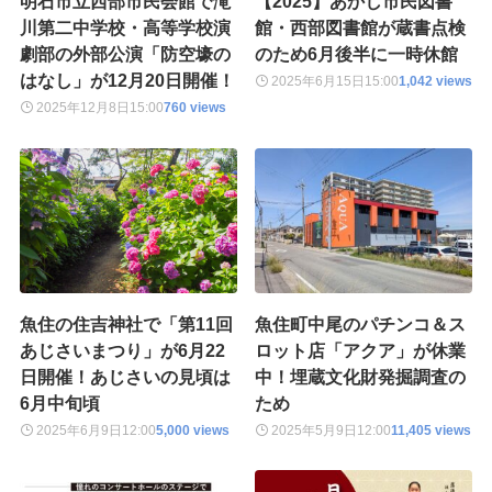
明石市立西部市民会館で滝
【2025】あかし市民図書
川第二中学校・高等学校演
館・西部図書館が蔵書点検
劇部の外部公演「防空壕の
のため6月後半に一時休館
はなし」が12月20日開催！
2025年6月15日
15:00
1,042 views
2025年12月8日
15:00
760 views
魚住の住吉神社で「第11回
魚住町中尾のパチンコ＆ス
あじさいまつり」が6月22
ロット店「アクア」が休業
日開催！あじさいの見頃は
中！埋蔵文化財発掘調査の
6月中旬頃
ため
2025年6月9日
12:00
5,000 views
2025年5月9日
12:00
11,405 views