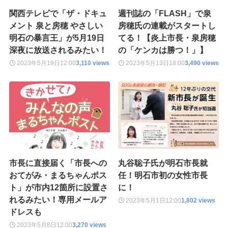
関西テレビで「ザ・ドキュ
週刊誌の「FLASH」で泉
メント 泉と房穂 やさしい
房穂氏の連載がスタートし
明石の暴言王」が5月19日
てる！【炎上市長・泉房穂
深夜に放送されるみたい！
の「ケンカは勝つ！」】
2023年5月19日
12:00
3,110 views
2023年5月13日
18:00
3,490 views
市長に直接届く「市長への
丸谷聡子氏が明石市長就
おてがみ・まるちゃんポス
任！明石市初の女性市長
ト」が市内12箇所に設置さ
に！
れるみたい！専用メールア
2023年5月1日
12:00
1,802 views
ドレスも
2023年5月8日
12:00
3,270 views