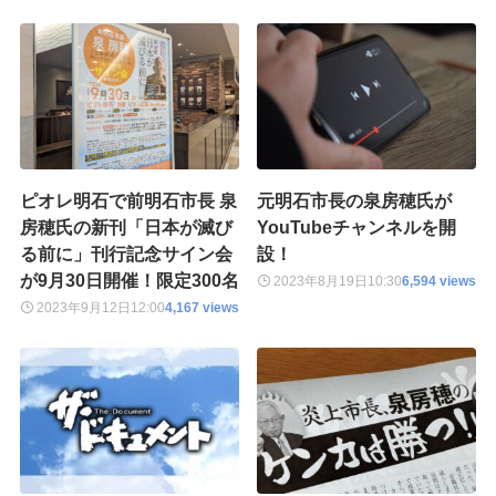
ピオレ明石で前明石市長 泉
元明石市長の泉房穂氏が
房穂氏の新刊「日本が滅び
YouTubeチャンネルを開
る前に」刊行記念サイン会
設！
が9月30日開催！限定300名
2023年8月19日
10:30
6,594 views
2023年9月12日
12:00
4,167 views