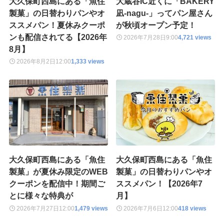
大久保町西島にある「魚住
大蔵谷IC近くに「BAKERY
製菓」の日替わりパンやオ
凪-nagu-」ってパン屋さん
ススメパン！夏休みクーポ
が秋頃オープン予定！
ンも配信されてる【2026年
2026年7月28日
9:00
4,721 views
8月】
2026年8月2日
12:00
1,333 views
大久保町西島にある「魚住
大久保町西島にある「魚住
製菓」が夏休み限定のWEB
製菓」の日替わりパンやオ
クーポンを配信中！期間ご
ススメパン！【2026年7
とに様々な特典が
月】
2026年7月27日
12:00
1,479 views
2026年7月6日
12:00
418 views