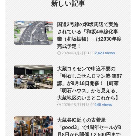
新しい記事
国道2号線の和坂周辺で実施
されている「和坂4車線化事
業（和坂拡幅）」は2030年度
完成予定！
2026年8月7日
21:00
2,423 views
大蔵コミセンで申込不要の
「明石しごせんロマン塾 第67
講」が8月18日開催！【町家
「明石ハウス」から見える、
大蔵地区のいまとこれから】
2026年8月7日
18:00
140 views
大蔵谷IC近くの古着屋
「good3」で4周年セールが8
月8日から開催！2,500円まで