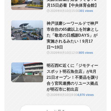
月15日必着【中央体育会館】
2026年8月10日
15:00
301 views
神戸須磨シーワールドで神戸
市在住の65歳以上を対象とし
た「敬老の日感謝DAYS」が
実施されるみたい！9月17
日〜19日
2026年8月10日
12:00
805 views
明石西IC近くに「ジモティー
スポット明石魚住店」が8月
21日オープン！不要品を譲り
合う官民連携のリユース拠点
が明石市に初出店
2026年8月10日
9:00
4,976 views