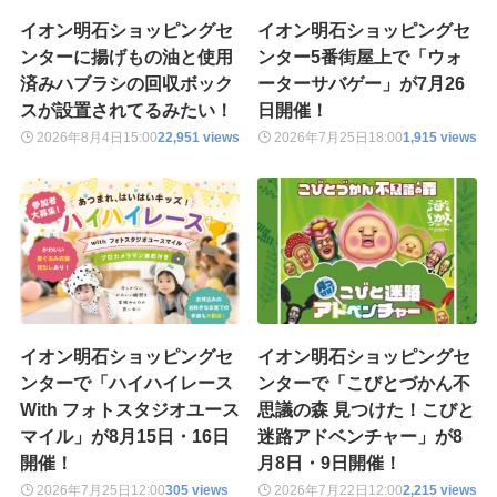
イオン明石ショッピングセ
イオン明石ショッピングセ
ンターに揚げもの油と使用
ンター5番街屋上で「ウォ
済みハブラシの回収ボック
ーターサバゲー」が7月26
スが設置されてるみたい！
日開催！
2026年8月4日
15:00
22,951 views
2026年7月25日
18:00
1,915 views
イオン明石ショッピングセ
イオン明石ショッピングセ
ンターで「ハイハイレース
ンターで「こびとづかん不
With フォトスタジオユース
思議の森 見つけた！こびと
マイル」が8月15日・16日
迷路アドベンチャー」が8
開催！
月8日・9日開催！
2026年7月25日
12:00
305 views
2026年7月22日
12:00
2,215 views