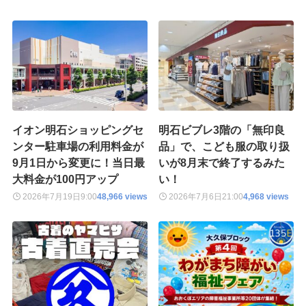
イオン明石ショッピングセ
明石ビブレ3階の「無印良
ンター駐車場の利用料金が
品」で、こども服の取り扱
9月1日から変更に！当日最
いが8月末で終了するみた
大料金が100円アップ
い！
2026年7月19日
9:00
48,966 views
2026年7月6日
21:00
4,968 views