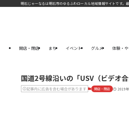
明石じゃーなるは明石市のゆるふわローカル地域情報サイトです。
開店・閉店
まち
イベント
グルメ
体験・や
国道2号線沿いの「USV（ビデオ
記事内に広告を含む場合があります
開店・閉店
2019