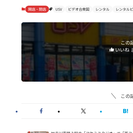
開店・閉店
USV
ビデオ合衆国
レンタル
レンタル
この
いいね 
この